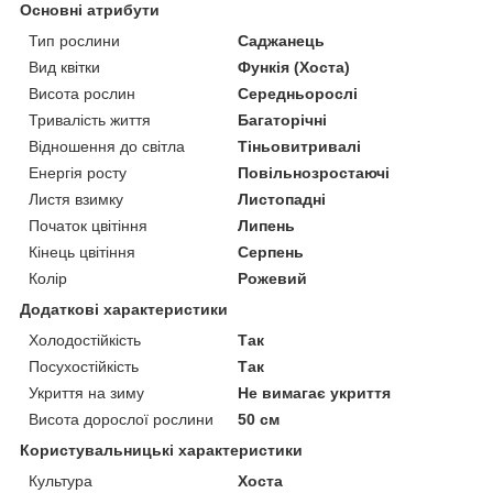
Основні атрибути
Тип рослини
Саджанець
Вид квітки
Функія (Хоста)
Висота рослин
Середньорослі
Тривалість життя
Багаторічні
Відношення до світла
Тіньовитривалі
Енергія росту
Повільнозростаючі
Листя взимку
Листопадні
Початок цвітіння
Липень
Кінець цвітіння
Серпень
Колір
Рожевий
Додаткові характеристики
Холодостійкість
Так
Посухостійкість
Так
Укриття на зиму
Не вимагає укриття
Висота дорослої рослини
50 см
Користувальницькі характеристики
Культура
Хоста