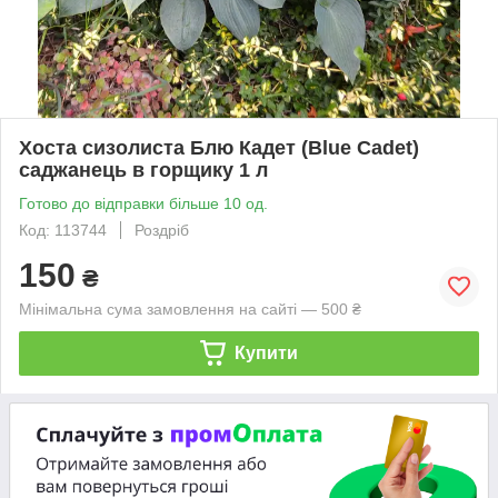
Хоста сизолиста Блю Кадет (Blue Cadet)
саджанець в горщику 1 л
Готово до відправки більше 10 од.
Код: 113744
Роздріб
150
₴
Мінімальна сума замовлення на сайті — 500 ₴
Купити