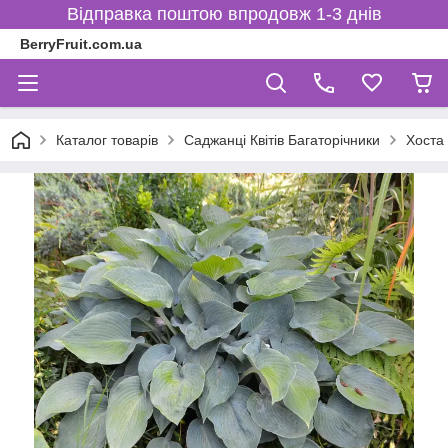
Відправка поштою впродовж 1-3 днів
BerryFruit.com.ua
Каталог товарів
Саджанці Квітів Багаторічники
Хоста 