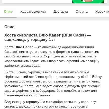
Опис
Характеристики
Доставка
Оплата
Умови п
Опис
Хоста сизолиста Блю Кадет (Blue Cadet) —
саджанець у горщику 1 л
Хоста
Blue Cadet
— компактний декоративно-листяний
багаторічник із густою округлою формою куща та красивим
сизо-блакитним листям. Сорт цінується за невибагливість,
морозостійкість і здатність створювати ефектні композиції у
затінених місцях саду.
Листя щільне, округле, із вираженим блакитно-сизим
відтінком, який особливо добре проявляється у півтіні. Влітку
рослина формує ніжні світло-лавандові квіти на витончених
квітконосах. Хоста Блю Кадет чудово підходить для висадки
вздовж доріжок, у міксбордерах, біля водойм, а також для
контейнерного вирощування.
Саджанець у горщику 1 л має добре розвинену кореневу
систему, швидко приживається та легко переносить