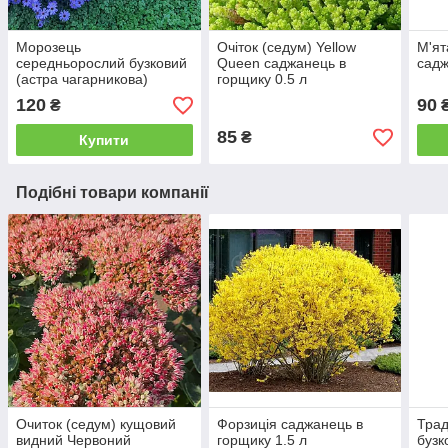
Морозець
Очіток (седум) Yellow
М'ят
середньорослий бузковий
Queen саджанець в
садж
(астра чагарникова)
горщику 0.5 л
саджанець в горщику 1 л
120
90
₴
85
₴
Купити
Подібні товари компанії
Очиток (седум) кущовий
Форзиція саджанець в
Трад
видний Червоний
горщику 1.5 л
бузк