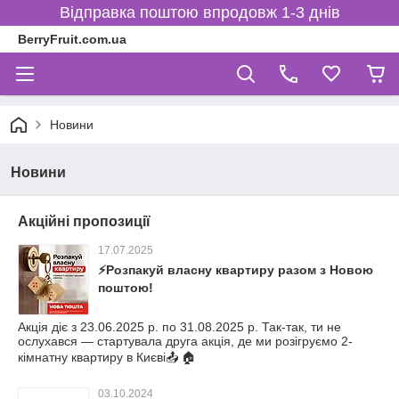
Відправка поштою впродовж 1-3 днів
BerryFruit.com.ua
Новини
Новини
Акційні пропозиції
17.07.2025
⚡Розпакуй власну квартиру разом з Новою
поштою!
Акція діє з 23.06.2025 р. по 31.08.2025 р. Так-так, ти не
ослухався — стартувала друга акція, де ми розігруємо 2-
кімнатну квартиру в Києві📤 🏠
03.10.2024