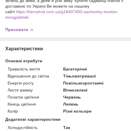
зелень до зими, а деякі й усю зиму. Купити саджанці очиток з
доставкою по Україні Ви можете на нашому
сайті
https://berryfruit.com.ua/g18407400-sazhentsy-tsvetov-
mnogoletniki
Приховати
Характеристики
Основні атрибути
Тривалість життя
Багаторічні
Відношення до світла
Тіньовитривалі
Енергія росту
Повільнозростаючі
Листя взимку
Вічнозелені
Початок цвітіння
Червень
Кінець цвітіння
Липень
Колір
Різні кольори
Додаткові характеристики
Холодостійкість
Так