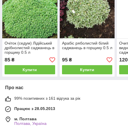
Очіток (седум) Лідійський
Арабіс ряболистий білий
Очит
дрібнолистий саджанець в
саджанець в горщику 0.5 л
видн
горщику 0.5 л
садж
85
95
120
₴
₴
Купити
Купити
Про нас
99% позитивних з 161 відгука за рік
Працює з 28.05.2013
м. Полтава
Полтава, Україна