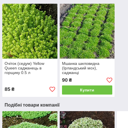
Очіток (седум) Yellow
Мшанка шиловидна
Queen саджанець в
(Ірландський мох),
горщику 0.5 л
саджанці
90
₴
85
₴
Купити
Подібні товари компанії