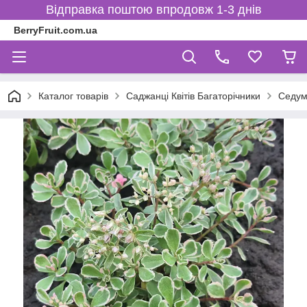
Відправка поштою впродовж 1-3 днів
BerryFruit.com.ua
Каталог товарів
Саджанці Квітів Багаторічники
Седум