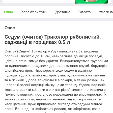
Опис
Характеристики
Доставка
Оплата
Умови п
Опис
Седум (очиток) Триколор ряболистий,
саджанці в горщиках 0.5 л
Очиток (Седум) Триколор – ґрунтопокривна багаторічна
рослина, висотою до 15 см, невибаглива до місця посадки,
цвітіння літнє, зимує без укриття. Використовується груповими
та одиночними посадками для оформлення клумб, бордюрів,
альпійських гірок. Низькорослі види седумів відмінно
підходять для альпійських гірок у вигляді килимків на камінні
та між ними. Добре вписуються в рокарії, а також розарії, як
невеликі зелені острівці між кущами троянд. Уздовж парканів
можна створити квітники з очитків різної висоти, починаючи з
ґрунтопокривних і поступово переходячи до високорослих. Їх
можна розмістити, чергуючи залежно від кольору листя та
часу цвітіння. Дуже привабливо виглядають седуми пізньої
осені. Вони одні з небагатьох рослин, які зберігають свою