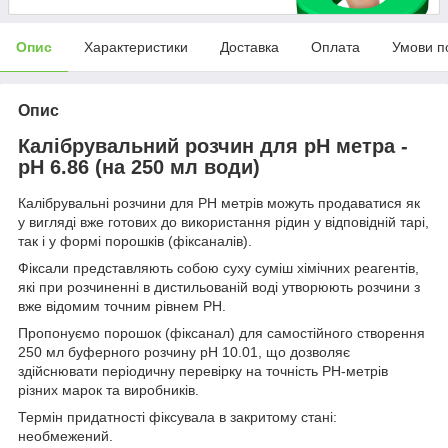
Опис
Характеристики
Доставка
Оплата
Умови п
Опис
Калібрувальний розчин для pH метра -
pH 6.86 (на 250 мл води)
Калібрувальні розчини для PH метрів можуть продаватися як
у вигляді вже готових до використання рідин у відповідній тарі,
так і у формі порошків (фіксаналів).
Фіксали представляють собою суху суміш хімічних реагентів,
які при розчиненні в дистильованій воді утворюють розчини з
вже відомим точним рівнем РН.
Пропонуємо порошок (фіксанал) для самостійного створення
250 мл буферного розчину pH 10.01, що дозволяє
здійснювати періодичну перевірку на точність РН-метрів
різних марок та виробників.
Термін придатності фіксувала в закритому стані:
необмежений.