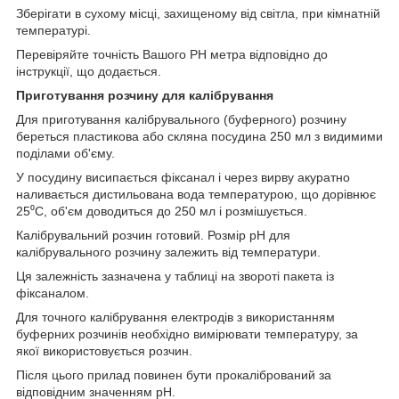
Зберігати в сухому місці, захищеному від світла, при кімнатній
температурі.
Перевіряйте точність Вашого PH метра відповідно до
інструкції, що додається.
Приготування розчину для калібрування
Для приготування калібрувального (буферного) розчину
береться пластикова або скляна посудина 250 мл з видимими
поділами об'єму.
У посудину висипається фіксанал і через вирву акуратно
наливається дистильована вода температурою, що дорівнює
25⁰С, об'єм доводиться до 250 мл і розмішується.
Калібрувальний розчин готовий. Розмір pH для
калібрувального розчину залежить від температури.
Ця залежність зазначена у таблиці на звороті пакета із
фіксаналом.
Для точного калібрування електродів з використанням
буферних розчинів необхідно вимірювати температуру, за
якої використовується розчин.
Після цього прилад повинен бути прокалібрований за
відповідним значенням pH.