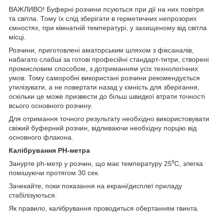
ВАЖЛИВО! Буферні розчини псуються при дії на них повітря
та світла. Тому їх слід зберігати в герметичних непрозорих
ємностях, при кімнатній температурі, у захищеному від світла
місці.
Розчини, приготовлені аматорським шляхом з фіксаналів,
набагато слабші за готові професійні стандарт-титри, створені
промисловим способом, з дотриманням усіх технологічних
умов. Тому саморобні використані розчини рекомендується
утилізувати, а не повертати назад у ємність для зберігання,
оскільки це може призвести до більш швидкої втрати точності
всього основного розчину.
Для отримання точного результату необхідно використовувати
свіжий буферний розчин, відливаючи необхідну порцію від
основного флакона.
Калібрування PH-метра
Занурте ph-метр у розчин, що має температуру 25⁰С, злегка
помішуючи протягом 30 сек.
Зачекайте, поки показання на екрані/дисплеї приладу
стабілізуються.
Як правило, калібрування проводиться обертанням гвинта.