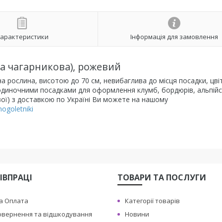
арактеристики
Інформація для замовлення
а чагарникова), рожевий
 рослина, висотою до 70 см, невибаглива до місця посадки, цві
 одиночними посадками для оформлення клумб, бордюрів, альпій
вої) з доставкою по Україні Ви можете на нашому
ogoletniki
ІВПРАЦІ
ТОВАРИ ТА ПОСЛУГИ
а Оплата
Категорії товарів
овернення та відшкодування
Новини