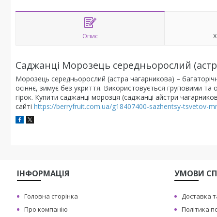
Опис
Х
Саджанці Морозець середньорослий (астр
Морозець середньорослий (астра чагарникова) – багаторічна
осіннє, зимує без укриття. Використовується груповими та
гірок. Купити саджанці морозця (саджанці айстри чагарнико
сайті
https://berryfruit.com.ua/g18407400-sazhentsy-tsvetov-mn
ІНФОРМАЦІЯ
УМОВИ СП
Головна сторінка
Доставка т
Про компанію
Політика п