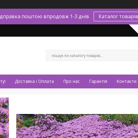
ідправка поштою впродовж 1-3 днів
Каталог товарі
ту!
Доставка і Оплата
Про нас
Гарантія
Контакти