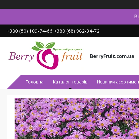
В
+380 (50) 109-74-66
+380 (68) 982-34-72
BerryFruit.com.ua
Головна
Каталог товарів
Новинки асортимен