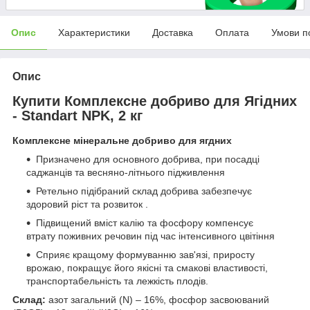
Опис
Характеристики
Доставка
Оплата
Умови п
Опис
Купити Комплексне добриво для Ягідних
- Standart NPK, 2 кг
Комплексне мінеральне добриво для ягдних
Призначено для основного добрива, при посадці
саджанців та весняно-літнього підживлення
Ретельно підібраний склад добрива забезпечує
здоровий ріст та розвиток .
Підвищений вміст калію та фосфору компенсує
втрату поживних речовин під час інтенсивного цвітіння
Сприяє кращому формуванню зав'язі, приросту
врожаю, покращує його якісні та смакові властивості,
транспортабельність та лежкість плодів.
Склад:
азот загальний (N) – 16%, фосфор засвоюваний