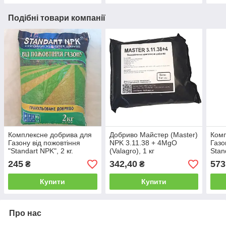
Подібні товари компанії
Комплексне добрива для
Добриво Майстер (Master)
Комп
Газону від пожовтіння
NPK 3.11.38 + 4MgO
Газо
"Standart NPK", 2 кг.
(Valagro), 1 кг
Stan
245
342,40
573
₴
₴
Купити
Купити
Про нас