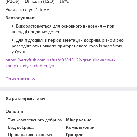
(Р2О5) – 18, калій (К2О) – 16%.
Розмір гранул: 1-5 мм
Застосування
Використовується для основного внесення – при
посадці плодових дерев
Для підгодівлі в період вегетації - добрива рівномірно
розподіляють навколо прикореневого кола із заробкою
у ґрунт.
https://berryfruit.com.ua/ua/g92845122-granulirovannye-
kompleksnye-udobreniya
Приховати
Характеристики
Основні
Тип комплексного добрива
Мінеральне
Вид добрива
Комплексний
Препаративна форма
Гранули