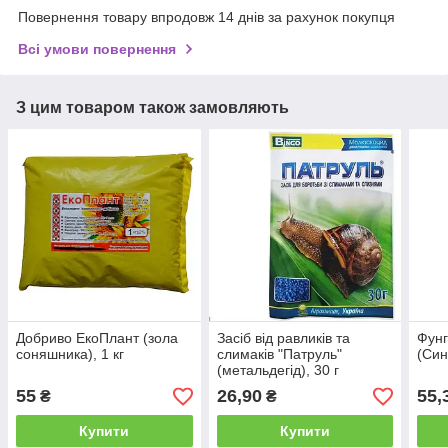
Повернення товару впродовж 14 днів за рахунок покупця
Всі умови повернення
З цим товаром також замовляють
Добриво ЕкоПлант (зола
Засіб від равликів та
Фунг
соняшника), 1 кг
слимаків "Патруль"
(Син
(метальдегід), 30 г
55
26,90
55,
₴
₴
Купити
Купити