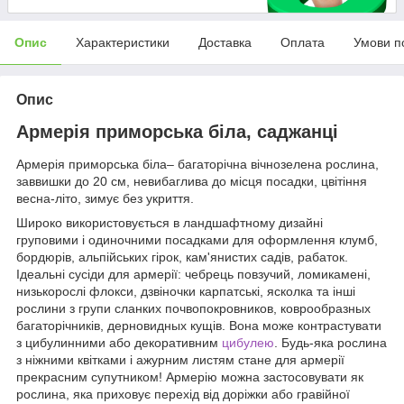
Опис
Характеристики
Доставка
Оплата
Умови п
Опис
Армерія приморська біла, саджанці
Армерія приморська біла– багаторічна вічнозелена рослина,
заввишки до 20 см, невибаглива до місця посадки, цвітіння
весна-літо, зимує без укриття.
Широко використовується в ландшафтному дизайні
груповими і одиночними посадками для оформлення клумб,
бордюрів, альпійських гірок, кам'янистих садів, рабаток.
Ідеальні сусіди для армерії: чебрець повзучий, ломикамені,
низькорослі флокси, дзвіночки карпатські, ясколка та інші
рослини з групи сланких почвопокровников, коврообразных
багаторічників, дерновидных кущів. Вона може контрастувати
з цибулинними або декоративним
цибулею
. Будь-яка рослина
з ніжними квітками і ажурним листям стане для армерії
прекрасним супутником! Армерію можна застосовувати як
рослина, яка приховує перехід від доріжки або гравійної