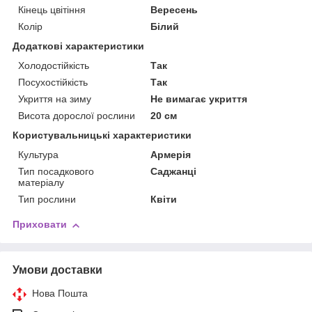
Кінець цвітіння
Вересень
Колір
Білий
Додаткові характеристики
Холодостійкість
Так
Посухостійкість
Так
Укриття на зиму
Не вимагає укриття
Висота дорослої рослини
20 см
Користувальницькі характеристики
Культура
Армерія
Тип посадкового
Саджанці
матеріалу
Тип рослини
Квіти
Приховати
Умови доставки
Нова Пошта