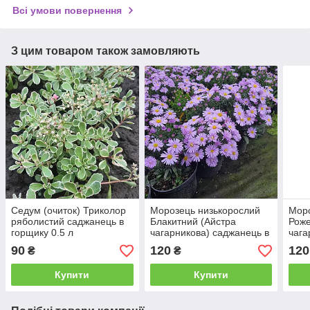
Всі умови повернення
З цим товаром також замовляють
Седум (очиток) Триколор
Морозець низькорослий
Моро
ряболистий саджанець в
Блакитний (Айстра
Роже
горщику 0.5 л
чагарникова) саджанець в
чага
горщику 1 л
горщ
90
120
120
₴
₴
Купити
Купити