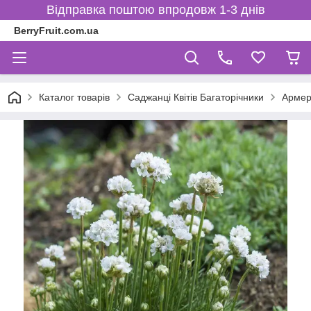
Відправка поштою впродовж 1-3 днів
BerryFruit.com.ua
Каталог товарів
Саджанці Квітів Багаторічники
Армер