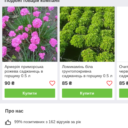
Подібні товари компанії
Армерія приморська
Ломикамінь біла
Очит
рожева саджанець в
грунтопокривна
черв
горщику 0.5 л
саджанець в горщику 0.5 л
садж
90
85
85
₴
₴
Купити
Купити
Про нас
99% позитивних з 162 відгуків за рік