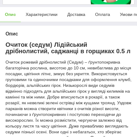
Опис
Характеристики
Доставка
Оплата
Умови п
Опис
Очиток (седум) Лідійський
дрібнолистий, саджанці в горщиках 0.5 л
Очиток рожевий дрібнолистий (Седум) – ґрунтопокривна
багаторічна рослина, висотою до 10 см, невибаглива до місця
посадки, цвітіння літнє, зимує без укриття. Використовується
груповими та одиночними посадками для оформлення клумб,
бордюрів, альпійських гірок. Низькорослі види седумів
відмінно підходять для альпійських гірок у вигляді килимків на
камінні та між ними. Добре вписуються в рокарії, а також
розарії, як невеликі зелені острівці між кущами троянд. Уздовж
парканів можна створити квітники з очитків різної висоти,
починаючи з ґрунтопокривних і поступово переходячи до
високорослих. Їх можна розмістити, чергуючи залежно від
кольору листя та часу цвітіння. Дуже привабливо виглядають
седуми пізньої осені. Вони одні з небагатьох, хто зберігає