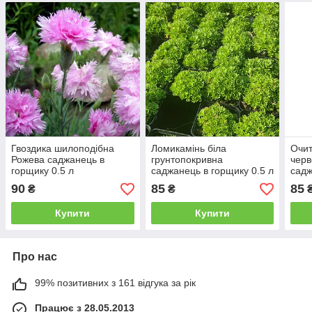
Гвоздика шилоподібна
Ломикамінь біла
Очит
Рожева саджанець в
грунтопокривна
черв
горщику 0.5 л
саджанець в горщику 0.5 л
садж
90
85
85
₴
₴
Купити
Купити
Про нас
99% позитивних з 161 відгука за рік
Працює з 28.05.2013