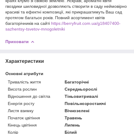
краях клумб зі свіжою землею. Яскраві, ароматні квіти
гвоздики шиловидної дозволяють створити в саду неймовірно
красиві та ефектні композиції, які прикрашатимуть Ваш сад
протягом багатьох років. Повний асортимент квітів
багаторічників на сайті
https://berryfruit.com.ua/g18407400-
sazhentsy-tsvetov-mnogoletniki
Приховати
Характеристики
Основні атрибути
Тривалість життя
Багаторічні
Висота рослин
Середньорослі
Відношення до світла
Тіньовитривалі
Енергія росту
Повільнозростаючі
Листя взимку
Вічнозелені
Початок цвітіння
Травень
Кінець цвітіння
Липень
Колір
Білий