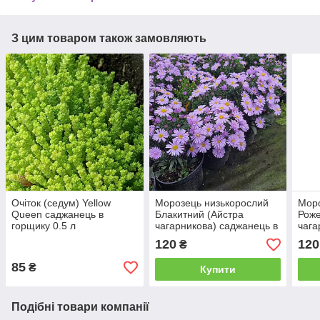
З цим товаром також замовляють
Очіток (седум) Yellow
Морозець низькорослий
Моро
Queen саджанець в
Блакитний (Айстра
Роже
горщику 0.5 л
чагарникова) саджанець в
чага
горщику 1 л
горщ
120
120
₴
85
₴
Купити
Подібні товари компанії