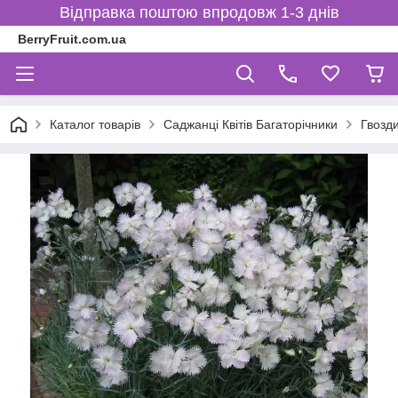
Відправка поштою впродовж 1-3 днів
BerryFruit.com.ua
Каталог товарів
Саджанці Квітів Багаторічники
Гвозд