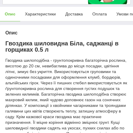
Опис
Характеристики
Доставка
Оплата
Умови п
Опис
Гвоздика шиловидна Біла, саджанці в
горщиках 0.5 л
Гвоздика шилоподібна - грунтопокривна багаторічна рослина,
висотою до 20 см, невибаглива до місця посадки, цвітіння
літнє, зимує без укриття. Використовується груповими та
одиночними посадками для оформлення клумб, бордюрів,
альпійських гірок. Через її пишних стебел використовується як
ґрунтопокривна рослина для створення густих подушок та
зелених килимків. Багаторічна гвоздика шилоподібна створює
махровий килим, який чудово доповнює газон на сонячних
ділянках. У композиції з хвойними чагарниками та трояндами
галявини цих квітів створюють теплу, затишну атмосферу в
саду. Крім казкової краси гвоздика має практичне
призначення. Її міцне коріння відмінно зміцнює грунт. Кущі
шиловидної гвоздики садять на укосах, пухких схилах або по