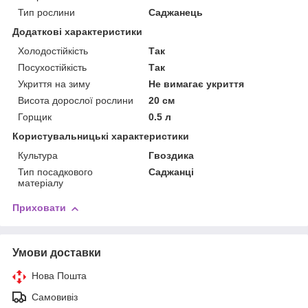
Тип рослини
Саджанець
Додаткові характеристики
Холодостійкість
Так
Посухостійкість
Так
Укриття на зиму
Не вимагає укриття
Висота дорослої рослини
20 см
Горщик
0.5 л
Користувальницькі характеристики
Культура
Гвоздика
Тип посадкового
Саджанці
матеріалу
Приховати
Умови доставки
Нова Пошта
Самовивіз