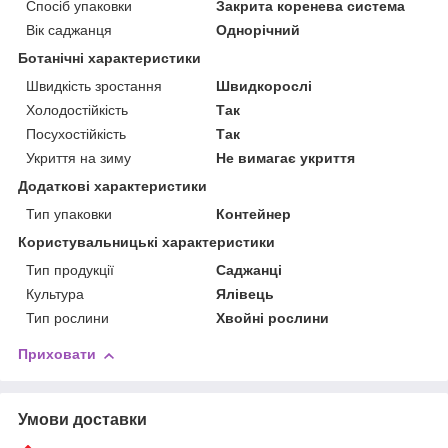
Спосіб упаковки
Закрита коренева система
Вік саджанця
Однорічний
Ботанічні характеристики
Швидкість зростання
Швидкорослі
Холодостійкість
Так
Посухостійкість
Так
Укриття на зиму
Не вимагає укриття
Додаткові характеристики
Тип упаковки
Контейнер
Користувальницькі характеристики
Тип продукції
Саджанці
Культура
Ялівець
Тип рослини
Хвойні рослини
Приховати
Умови доставки