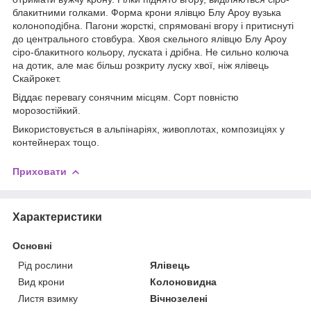
блакитними голками. Форма крони ялівцю Блу Ароу вузька
колоноподібна. Пагони жорсткі, спрямовані вгору і притиснуті
до центрального стовбура. Хвоя скельного ялівцю Блу Ароу
сіро-блакитного кольору, луската і дрібна. Не сильно колюча
на дотик, але має більш розкриту луску хвої, ніж ялівець
Скайрокет.
Віддає перевагу сонячним місцям. Сорт повністю
морозостійкий.
Використовується в альпінаріях, живоплотах, композиціях у
контейнерах тощо.
Приховати
Характеристики
Основні
Рід рослини
Ялівець
Вид крони
Колоновидна
Листя взимку
Вічнозелені