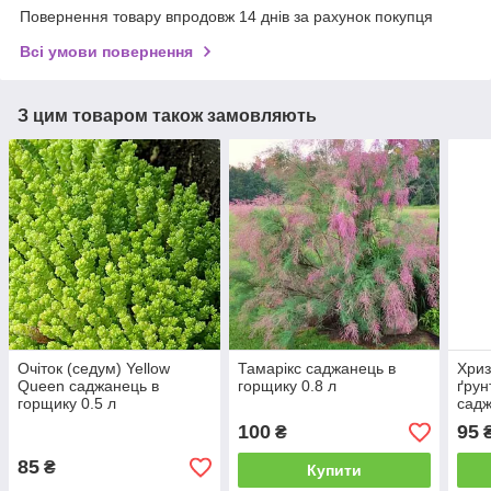
Повернення товару впродовж 14 днів за рахунок покупця
Всі умови повернення
З цим товаром також замовляють
Очіток (седум) Yellow
Тамарікс саджанець в
Хри
Queen саджанець в
горщику 0.8 л
ґрун
горщику 0.5 л
садж
100
95
₴
85
₴
Купити