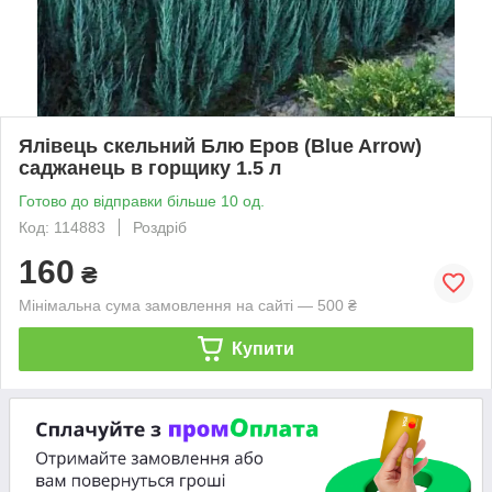
Ялівець скельний Блю Еров (Blue Arrow)
саджанець в горщику 1.5 л
Готово до відправки більше 10 од.
Код: 114883
Роздріб
160
₴
Мінімальна сума замовлення на сайті — 500 ₴
Купити