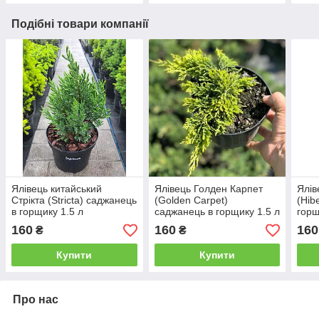
Подібні товари компанії
Ялівець китайський
Ялівець Голден Карпет
Ялів
Стрікта (Stricta) саджанець
(Golden Сarpet)
(Hib
в горщику 1.5 л
саджанець в горщику 1.5 л
горщ
160
160
160
₴
₴
Купити
Купити
Про нас