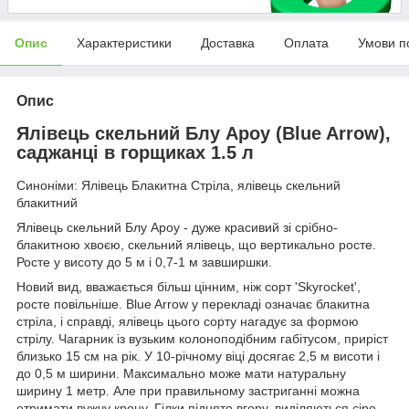
Опис
Характеристики
Доставка
Оплата
Умови п
Опис
Ялівець скельний Блу Ароу (Blue Arrow),
саджанці в горщиках 1.5 л
Синоніми: Ялівець Блакитна Стріла, ялівець скельний
блакитний
Ялівець скельний Блу Ароу - дуже красивий зі срібно-
блакитною хвоєю, скельний ялівець, що вертикально росте.
Росте у висоту до 5 м і 0,7-1 м завширшки.
Новий вид, вважається більш цінним, ніж сорт 'Skyrocket',
росте повільніше. Blue Arrow у перекладі означає блакитна
стріла, і справді, ялівець цього сорту нагадує за формою
стрілу. Чагарник із вузьким колоноподібним габітусом, приріст
близько 15 см на рік. У 10-річному віці досягає 2,5 м висоти і
до 0,5 м ширини. Максимально може мати натуральну
ширину 1 метр. Але при правильному застриганні можна
отримати вужчу крону. Гілки піднято вгору, виділяються сіро-