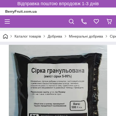
Відправка поштою впродовж 1-3 днів
BerryFruit.com.ua
Каталог товарів
Добрива
Мінеральні добрива
Сір