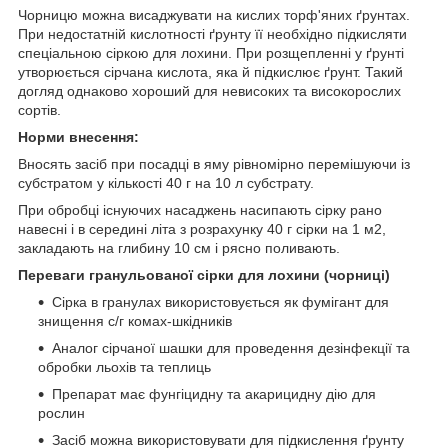
Чорницю можна висаджувати на кислих торф'яних ґрунтах.
При недостатній кислотності ґрунту її необхідно підкисляти
спеціальною сіркою для лохини. При розщепленні у ґрунті
утворюється сірчана кислота, яка й підкислює ґрунт. Такий
догляд однаково хороший для невисоких та високорослих
сортів.
Норми внесення:
Вносять засіб при посадці в яму рівномірно перемішуючи із
субстратом у кількості 40 г на 10 л субстрату.
При обробці існуючих насаджень насипають сірку рано
навесні і в середині літа з розрахунку 40 г сірки на 1 м2,
закладають на глибину 10 см і рясно поливають.
Переваги гранульованої сірки для лохини (чорниці)
Сірка в гранулах використовується як фумігант для
знищення с/г комах-шкідників
Аналог сірчаної шашки для проведення дезінфекції та
обробки льохів та теплиць
Препарат має фунгіцидну та акарицидну дію для
рослин
Засіб можна використовувати для підкислення ґрунту