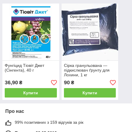
Фунгіцид Тіовіт Джет
Сірка гранульована —
(Сінгента), 40 г
підкислювач ґрунту для
Лохини, 1 кг
36,90
90
₴
₴
Купити
Купити
Про нас
99% позитивних з 159 відгуків за рік