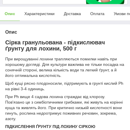
Опис
Характеристики
Доставка
Оплата
Умови п
Опис
Сірка гранульована - підкислювач
ґрунту для лохини, 500 г
При вирощуванні лохини трапляються помилки навіть при
хорошому догляді. Для культури важлива не тільки посадка на
сонячній стороні, велика кількість води та легкий ґрунт, а й
його оптимальна кислотність.
Щоб кущі рясно плодоносили, підтримують в грунті кислий Ph
на рівні 3-4 одиниць.
При Ph вище 4 садова лохина страждає від хлорозу.
Пов'язано це з симбіотичними грибками, які живуть на корінні
куща та живлять його. При критично низькій кислотності вони
гинуть, рослина недоотримує поживних речовин, зокрема,
азоту.
ПІДКИСЛЕННЯ ҐРУНТУ ПІД ЛОХИНУ СІРКОЮ