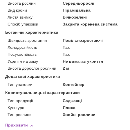
Висота рослин
Середньорослі
Вид крони
Пірамідальна
Листя взимку
Вічнозелені
Спосіб упаковки
Закрита коренева система
Ботанічні характеристики
Швидкість зростання
Повільнозростаючі
Холодостійкість
Так
Посухостійкість
Так
Укриття на зиму
Не вимагає укриття
Висота дорослої рослини
2 м
Додаткові характеристики
Тип упаковки
Контейнер
Користувальницькі характеристики
Тип продукції
Саджанці
Культура
Ялина
Тип рослини
Хвойні рослини
Приховати