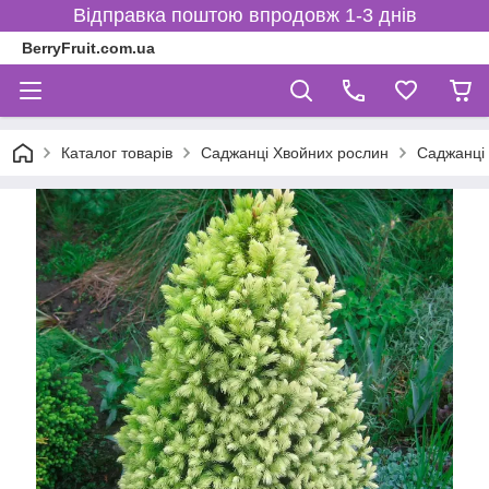
Відправка поштою впродовж 1-3 днів
BerryFruit.com.ua
Каталог товарів
Саджанці Хвойних рослин
Саджанці