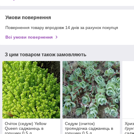
Умови повернення
Повернення товару впродовж 14 днів за рахунок покупця
Всі умови повернення
З цим товаром також замовляють
Очіток (седум) Yellow
Седум (очиток)
Хри
Queen саджанець в
трояндочка саджанець в
ґрун
горщику 0.5 л
горщику 0.5 л
садж