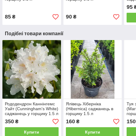
95
85
90
₴
₴
Подібні товари компанії
Рододендрон Каннінгемс
Ялівець Хіберніка
Туя 
Уайт (Cunningham's White)
(Hibernica) саджанець в
(Mar
саджанець у горщику 1.5 л
горщику 1.5 л
горщ
350
160
150
₴
₴
Купити
Купити