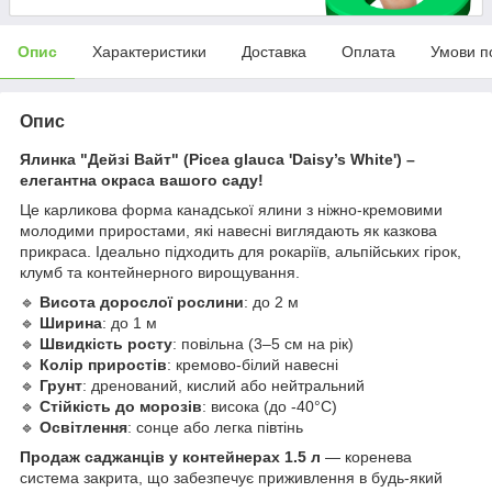
Опис
Характеристики
Доставка
Оплата
Умови п
Опис
Ялинка "Дейзі Вайт" (Picea glauca 'Daisy’s White') –
елегантна окраса вашого саду!
Це карликова форма канадської ялини з ніжно-кремовими
молодими приростами, які навесні виглядають як казкова
прикраса. Ідеально підходить для рокаріїв, альпійських гірок,
клумб та контейнерного вирощування.
🔹
Висота дорослої рослини
: до 2 м
🔹
Ширина
: до 1 м
🔹
Швидкість росту
: повільна (3–5 см на рік)
🔹
Колір приростів
: кремово-білий навесні
🔹
Грунт
: дренований, кислий або нейтральний
🔹
Стійкість до морозів
: висока (до -40°C)
🔹
Освітлення
: сонце або легка півтінь
Продаж саджанців у контейнерах 1.5 л
— коренева
система закрита, що забезпечує приживлення в будь-який