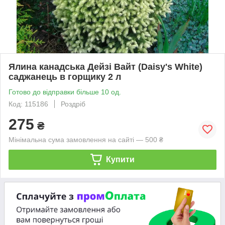
Ялина канадська Дейзі Вайт (Daisy's White)
саджанець в горщику 2 л
Готово до відправки більше 10 од.
Код: 115186
Роздріб
275
₴
Мінімальна сума замовлення на сайті — 500 ₴
Купити