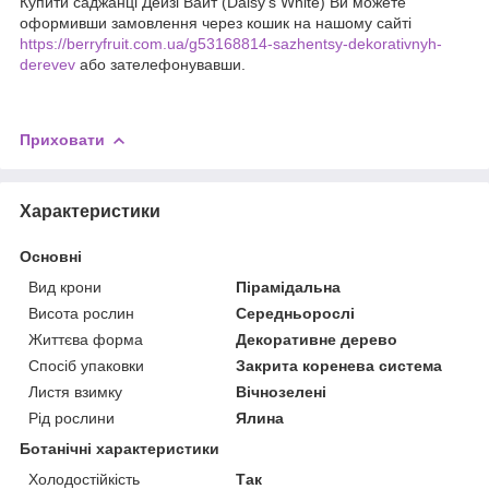
Купити саджанці Дейзі Вайт (Daisy's White) Ви можете
оформивши замовлення через кошик на нашому сайті
https://berryfruit.com.ua/g53168814-sazhentsy-dekorativnyh-
derevev
або зателефонувавши.
Приховати
Характеристики
Основні
Вид крони
Пірамідальна
Висота рослин
Середньорослі
Життєва форма
Декоративне дерево
Спосіб упаковки
Закрита коренева система
Листя взимку
Вічнозелені
Рід рослини
Ялина
Ботанічні характеристики
Холодостійкість
Так