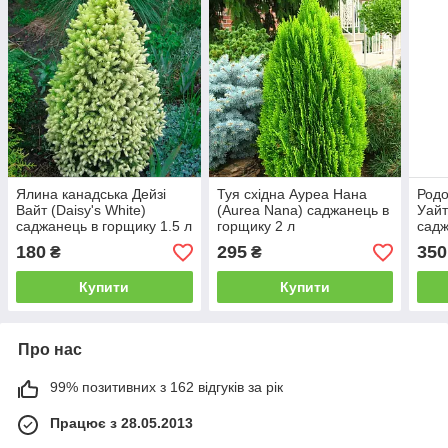
Ялина канадська Дейзі
Туя східна Ауреа Нана
Родо
Вайт (Daisy's White)
(Aurea Nana) саджанець в
Уайт
саджанець в горщику 1.5 л
горщику 2 л
садж
180
295
350
₴
₴
Купити
Купити
Про нас
99% позитивних з 162 відгуків за рік
Працює з 28.05.2013