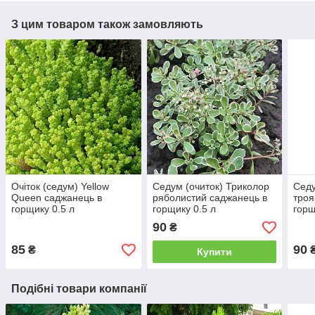
З цим товаром також замовляють
Очіток (седум) Yellow
Седум (очиток) Триколор
Седу
Queen саджанець в
ряболистий саджанець в
троя
горщику 0.5 л
горщику 0.5 л
горщ
90
₴
85
90
₴
Купити
Подібні товари компанії