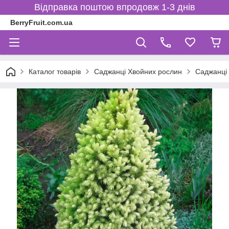
Відправка поштою впродовж 1-3 днів
BerryFruit.com.ua
Каталог товарів
Саджанці Хвойних рослин
Саджанці