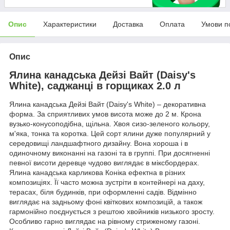
Опис
Характеристики
Доставка
Оплата
Умови п
Опис
Ялина канадська Дейзі Вайт (Daisy's
White), саджанці в горщиках 2.0 л
Ялина канадська Дейзі Вайт (Daisy's White) – декоративна
форма. За сприятливих умов висота може до 2 м. Крона
вузько-конусоподібна, щільна. Хвоя сизо-зеленого кольору,
м'яка, тонка та коротка. Цей сорт ялини дуже популярний у
середовищі ландшафтного дизайну. Вона хороша і в
одиночному виконанні на газоні та в группі. При досягненні
певної висоти деревце чудово виглядає в міксбордерах.
Ялина канадська карликова Коніка ефектна в різних
композиціях. Її часто можна зустріти в контейнері на даху,
терасах, біля будинків, при оформленні садів. Відмінно
виглядає на задньому фоні квіткових композицій, а також
гармонійно поєднується з рештою хвойників низького зросту.
Особливо гарно виглядає на рівному стриженому газоні.