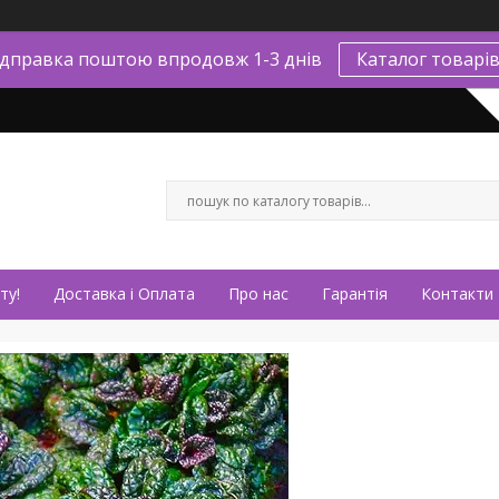
ідправка поштою впродовж 1-3 днів
Каталог товарі
ту!
Доставка і Оплата
Про нас
Гарантія
Контакти