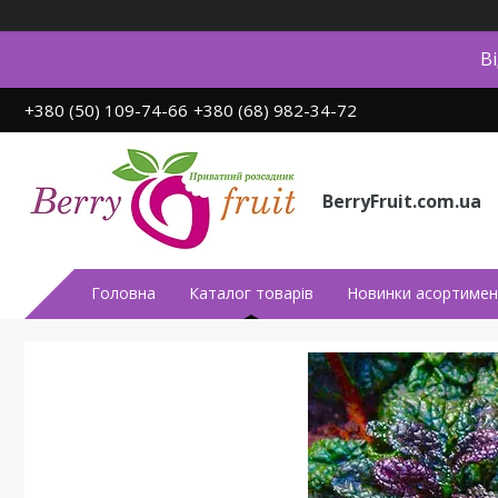
В
+380 (50) 109-74-66
+380 (68) 982-34-72
BerryFruit.com.ua
Головна
Каталог товарів
Новинки асортимен