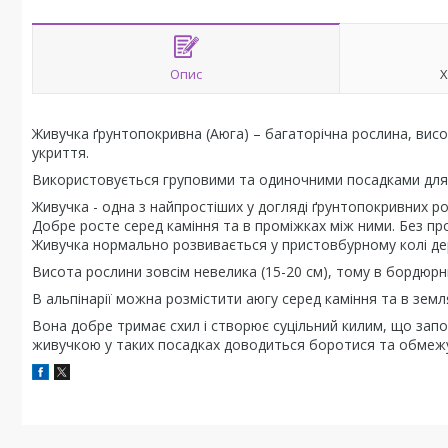
Опис
Х
Живучка ґрунтопокривна (Аюга) – багаторічна рослина, висот
укриття.
Використовується груповими та одиночними посадками для 
Живучка - одна з найпростіших у догляді ґрунтопокривних р
Добре росте серед каміння та в проміжках між ними. Без пр
Живучка нормально розвивається у пристовбурному колі дер
Висота рослини зовсім невелика (15-20 см), тому в бордюрних
В альпінарії можна розмістити аюгу серед каміння та в земл
Вона добре тримає схил і створює суцільний килим, що запо
живучкою у таких посадках доводиться боротися та обмежув