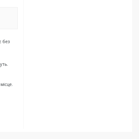
є без
уть.
місце.