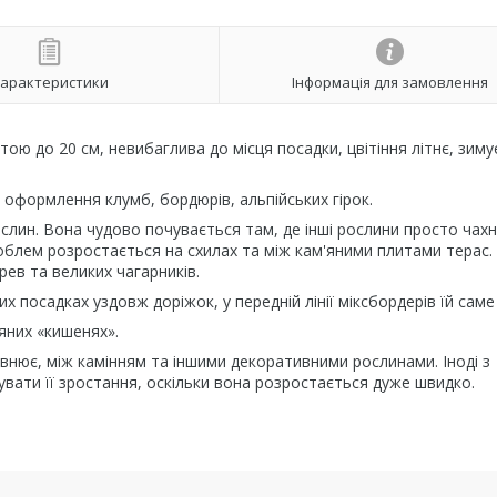
арактеристики
Інформація для замовлення
ою до 20 см, невибаглива до місця посадки, цвітіння літнє, зиму
оформлення клумб, бордюрів, альпійських гірок.
ослин. Вона чудово почувається там, де інші рослини просто чахн
облем розростається на схилах та між кам'яними плитами терас.
ев та великих чагарників.
 посадках уздовж доріжок, у передній лінії міксбордерів їй саме 
яних «кишенях».
внює, між камінням та іншими декоративними рослинами. Іноді з
ати її зростання, оскільки вона розростається дуже швидко.