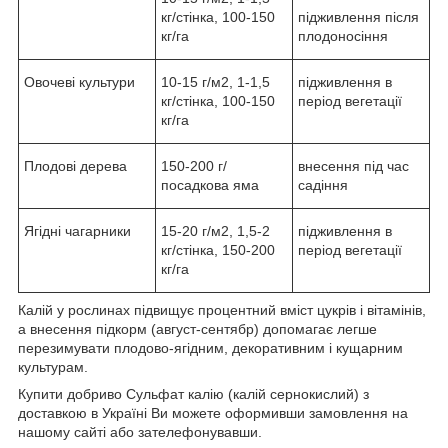
кг/стінка, 100-150
підживлення після
кг/га
плодоносіння
Овочеві культури
10-15 г/м2, 1-1,5
підживлення в
кг/стінка, 100-150
період вегетації
кг/га
Плодові дерева
150-200 г/
внесення під час
посадкова яма
садіння
Ягідні чагарники
15-20 г/м2, 1,5-2
підживлення в
кг/стінка, 150-200
період вегетації
кг/га
Калій у рослинах підвищує процентний вміст цукрів і вітамінів,
а внесення підкорм (август-сентябр) допомагає легше
перезимувати плодово-ягідним, декоративним і кущарним
культурам.
Купити добриво Сульфат калію (калій сернокислий) з
доставкою в Україні Ви можете оформивши замовлення на
нашому сайті або зателефонувавши.