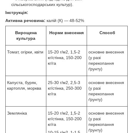
сільськогосподарських культур).
Інструкція:
Активна речовина:
калій (К) — 48-52%
Вирощена
Норми внесення
Способ
культура
Томат, огірки, квіти
15-20 г/м2, 1,5-2
основне внесення
кг/стінка, 150-200
(у разі
кг/га
перекопання
ґрунту)
Капуста, буряк,
25-30 г/м2, 2,5-3
основне внесення
картопля, морква
кг/стінка, 250-300
(у разі
кг/га
перекопання
ґрунту)
Земляніка
15-20 г/м2, 1,5-2
основне внесення
кг/стінка, 150-200
(у разі
кг/га
перекопання
ґрунту)
10-15 г/м2, 1-1,5