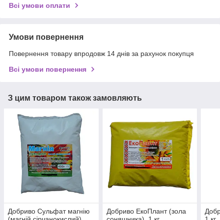
Всі умови оплати
Умови повернення
Повернення товару впродовж 14 днів за рахунок покупця
Всі умови повернення
З цим товаром також замовляють
Добриво Сульфат магнію
Добриво ЕкоПлант (зола
Добр
(магній сірчанокислий),
соняшника), 1 кг
1 кг