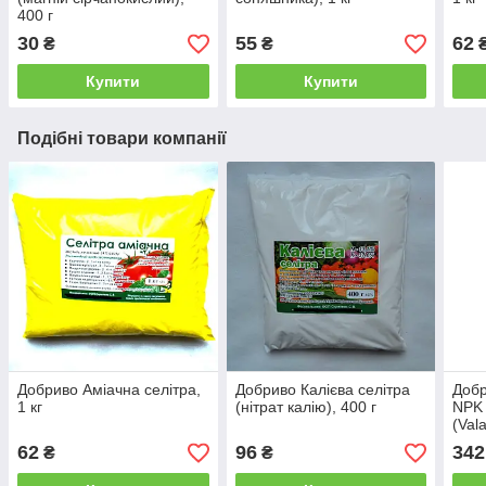
400 г
30
55
62
₴
₴
Купити
Купити
Подібні товари компанії
Добриво Аміачна селітра,
Добриво Калієва селітра
Добр
1 кг
(нітрат калію), 400 г
NPK 
(Vala
62
96
342
₴
₴