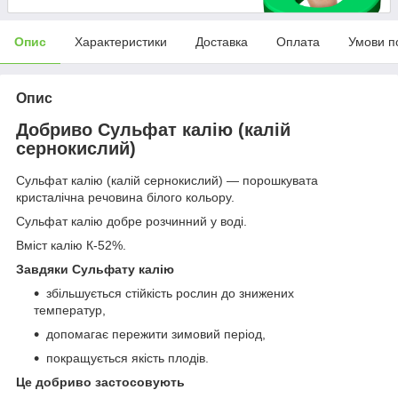
Опис
Характеристики
Доставка
Оплата
Умови п
Опис
Добриво Сульфат калію (калій
сернокислий)
Сульфат калію (калій сернокислий) — порошкувата
кристалічна речовина білого кольору.
Сульфат калію добре розчинний у воді.
Вміст калію К-52%.
Завдяки Сульфату калію
збільшується стійкість рослин до знижених
температур,
допомагає пережити зимовий період,
покращується якість плодів.
Це добриво застосовують