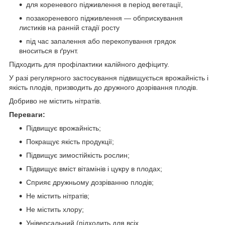
для кореневого підживлення в період вегетації,
позакореневого підживлення — обприскування
листиків на ранній стадії росту
під час запалення або перекопування грядок
вноситься в ґрунт.
Підходить для профілактики калійного дефіциту.
У разі регулярного застосування підвищується врожайність і
якість плодів, призводить до дружного дозрівання плодів.
Добриво не містить нітратів.
Переваги:
Підвищує врожайність;
Покращує якість продукції;
Підвищує зимостійкість рослин;
Підвищує вміст вітамінів і цукру в плодах;
Сприяє дружньому дозріванню плодів;
Не містить нітратів;
Не містить хлору;
Універсальний (підходить для всіх