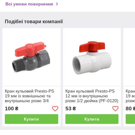
Всі умови повернення
Подібні товари компанії
Кран кульовий Presto-PS
Кран кульовий Presto-PS
Кран
19 мм із зовнішньою та
12 мм із внутрішньою
19 м
внутрішньою різзю 3/4
різзю 1/2 дюйма (PF-0120)
різз
дюйми (PFV-0125)
100
53
80
₴
₴
Купити
Купити