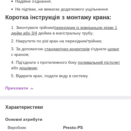
Надійне з'єднання;
Не підтікає, не вимагає додаткового ущільнення.
Коротка інструкція з монтажу крана:
Змонтувати трійник/
перехідник із зовнішньою різзю 1
дюйм або 3/4
дюйма в магістральну трубу;
Накрутити по різі кран на перехідник/трійник;
За допомогою
стандартних конекторів
з'єднати
шланг
с краном;
Під'єднати з протилежного боку
поливальний пістолет
або
дощівник
;
Відкрити кран, подати воду в систему.
Приховати
Характеристики
Основні атрибути
Виробник
Presto-PS