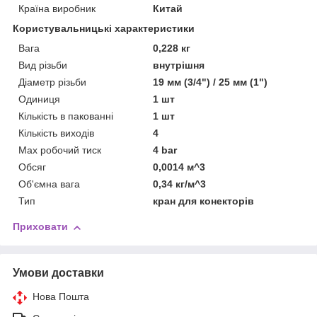
Країна виробник
Китай
Користувальницькі характеристики
Вага
0,228 кг
Вид різьби
внутрішня
Діаметр різьби
19 мм (3/4") / 25 мм (1")
Одиниця
1 шт
Кількість в пакованні
1 шт
Кількість виходів
4
Мах робочий тиск
4 bar
Обсяг
0,0014 м^3
Об'ємна вага
0,34 кг/м^3
Тип
кран для конекторів
Приховати
Умови доставки
Нова Пошта