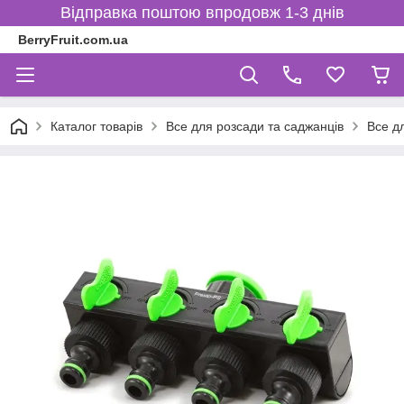
Відправка поштою впродовж 1-3 днів
BerryFruit.com.ua
Каталог товарів
Все для розсади та саджанців
Все д