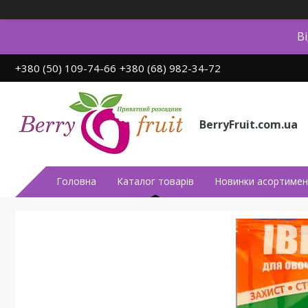
В
+380 (50) 109-74-66
+380 (68) 982-34-72
BerryFruit.com.ua
Головна
Каталог товарів
Новинки асортимен