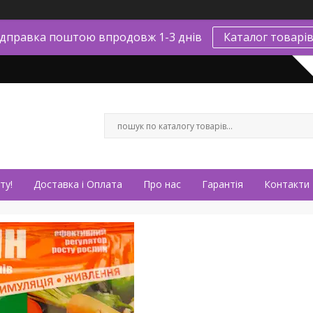
ідправка поштою впродовж 1-3 днів
Каталог товарі
ту!
Доставка і Оплата
Про нас
Гарантія
Контакти