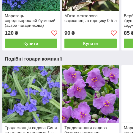
Морозець
М'ята ментолова
Верб
середньорослий бузковий
саджанець в горщику 0.5 л
ґрун
(астра чагарникова)
садж
саджанець в горщику 1 л
120
90
85
₴
₴
Купити
Купити
Подібні товари компанії
Традесканція садова Синя
Традесканция садова
Мор
саджанець в горщику 1 л
бузкова саджанець
сере