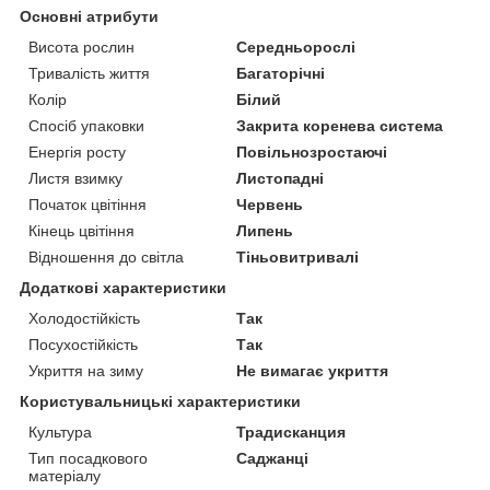
Основні атрибути
Висота рослин
Середньорослі
Тривалість життя
Багаторічні
Колір
Білий
Спосіб упаковки
Закрита коренева система
Енергія росту
Повільнозростаючі
Листя взимку
Листопадні
Початок цвітіння
Червень
Кінець цвітіння
Липень
Відношення до світла
Тіньовитривалі
Додаткові характеристики
Холодостійкість
Так
Посухостійкість
Так
Укриття на зиму
Не вимагає укриття
Користувальницькі характеристики
Культура
Традисканция
Тип посадкового
Саджанці
матеріалу