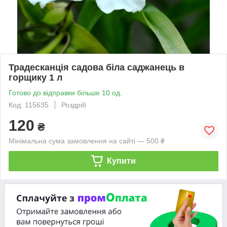
Традесканція садова біла саджанець в
горщику 1 л
Готово до відправки більше 10 од.
Код: 115635
Роздріб
120
₴
Мінімальна сума замовлення на сайті — 500 ₴
Купити