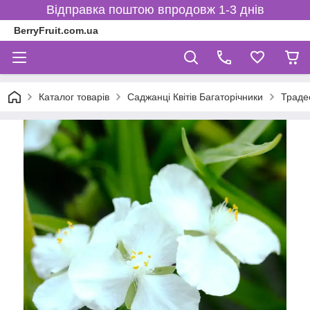
Відправка поштою впродовж 1-3 днів
BerryFruit.com.ua
Каталог товарів
Саджанці Квітів Багаторічники
Траде