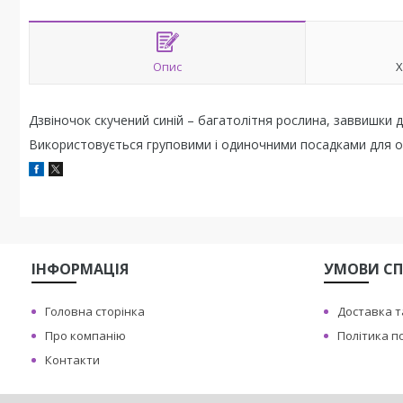
Опис
Х
Дзвіночок скучений синій – багатолітня рослина, заввишки до
Використовується груповими і одиночними посадками для оф
ІНФОРМАЦІЯ
УМОВИ СП
Головна сторінка
Доставка т
Про компанію
Політика п
Контакти