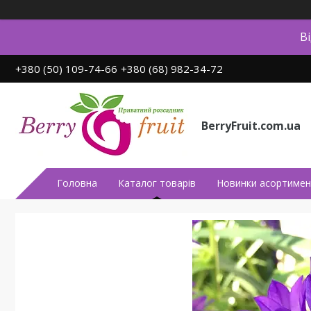
В
+380 (50) 109-74-66
+380 (68) 982-34-72
BerryFruit.com.ua
Головна
Каталог товарів
Новинки асортимен