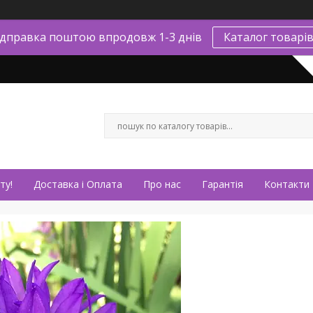
ідправка поштою впродовж 1-3 днів
Каталог товарі
ту!
Доставка і Оплата
Про нас
Гарантія
Контакти