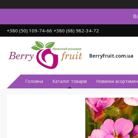
В
+380 (50) 109-74-66
+380 (68) 982-34-72
BerryFruit.com.ua
Головна
Каталог товарів
Новинки асортимен