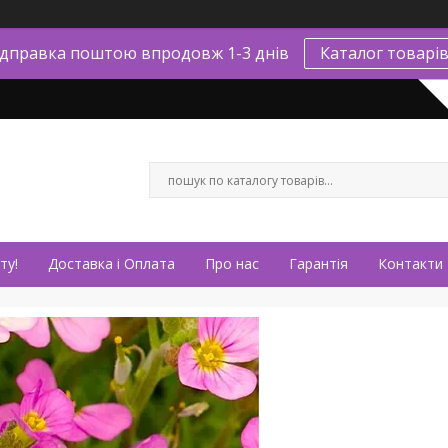
ідправка поштою впродовж 1-3 днів
Каталог товарі
ту!
Доставка і Оплата
Про нас
Гарантія
Контакти