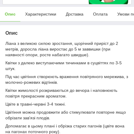
Опис
Характеристики
Доставка
Оплата
Умови п
Опис
Ліана з великою силою зростання, щорічний приріст до 2
метрів, доросла ліана виростає до 5 м заввишки (при
наявності опори, росте набагато швидше).
Квітки з далеко виступаючими тичинками в суцвіттях по 3-5
штук.
Під час цвітіння створюють враження повітряного мережива, з
молочно-рожевих відтінків.
Квітки жимолості розкриваються до вечора і наповнюють
повітря прекрасним ароматом.
Цвіте в травні-червні 3-4 тижні.
Цвітіння можна продовжити або стимулювати повторне якщо
обрізати зав'язі плодів.
Допомагає в цьому плані і обрізка старих пагонів (цвіте вона
на пагонах поточного року).