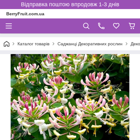
Відправка поштою впродовж 1-3 днів
BerryFruit.com.ua
Каталог товарів
Саджанці Декоративних рослин
Деко