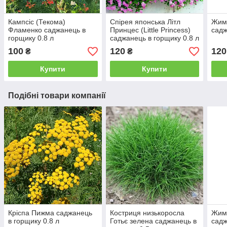
Кампсіс (Текома)
Спірея японська Літл
Жим
Фламенко саджанець в
Принцес (Little Princess)
садж
горщику 0.8 л
саджанець в горщику 0.8 л
100
120
120
₴
₴
Купити
Купити
Подібні товари компанії
Кріспа Пижма саджанець
Костриця низькоросла
Жим
в горщику 0.8 л
Готьє зелена саджанець в
садж