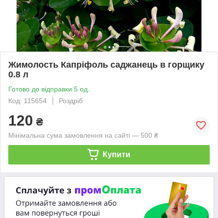
Жимолость Капріфоль саджанець в горщику
0.8 л
Готово до відправки 5 од.
Код: 115654
Роздріб
120
₴
Мінімальна сума замовлення на сайті — 500 ₴
Купити