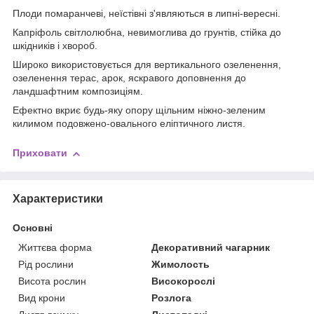
Плоди помаранчеві, неїстівні з'являються в липні-вересні.
Капріфоль світлолюбна, невимоглива до грунтів, стійка до
шкідників і хвороб.
Широко використовується для вертикального озеленення,
озеленення терас, арок, яскравого доповнення до
ландшафтним композиціям.
Ефектно вкриє будь-яку опору щільним ніжно-зеленим
килимом подовжено-овального еліптичного листя.
Приховати
Характеристики
Основні
Життєва форма
Декоративний чагарник
Рід рослини
Жимолость
Висота рослин
Високорослі
Вид крони
Розлога