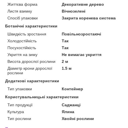
Життєва форма
Декоративне дерево
Листя взимку
Вічнозелені
Спосіб упаковки
Закрита коренева система
Ботанічні характеристики
Швидкість зростання
Повільнозростаючі
Холодостійкість
Так
Посухостійкість
Так
Укриття на зиму
Не вимагає укриття
Висота дорослої рослини
2 м
Діаметр крони дорослої
1.5 м
рослини
Додаткові характеристики
Тип упаковки
Контейнер
Користувальницькі характеристики
Тип продукції
Саджанці
Культура
Ялина
Тип рослини
Хвойні рослини