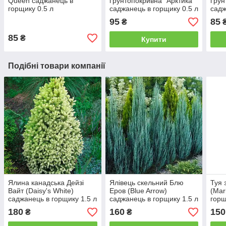
Queen саджанець в
ґрунтопокривна "Арктика"
ґрун
горщику 0.5 л
саджанець в горщику 0.5 л
садж
95
85
₴
85
₴
Купити
Подібні товари компанії
Ялина канадська Дейзі
Ялівець скельний Блю
Туя 
Вайт (Daisy's White)
Еров (Blue Arrow)
(Mar
саджанець в горщику 1.5 л
саджанець в горщику 1.5 л
горщ
180
160
150
₴
₴