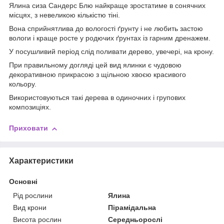
Ялина сиза Сандерс Блю найкраще зростатиме в сонячних
місцях, з невеликою кількістю тіні.
Вона сприйнятлива до вологості ґрунту і не любить застою
вологи і краще росте у родючих ґрунтах із гарним дренажем.
У посушливий період слід поливати дерево, увечері, на крону.
При правильному догляді цей вид ялинки є чудовою
декоративною прикрасою з щільною хвоєю красивого
кольору.
Використовуються такі дерева в одиночних і групових
композиціях.
Приховати
Характеристики
Основні
Рід рослини
Ялина
Вид крони
Пірамідальна
Висота рослин
Середньорослі