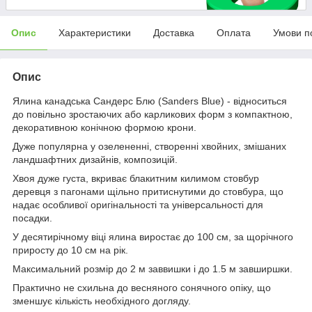
Опис
Характеристики
Доставка
Оплата
Умови п
Опис
Ялина канадська Сандерс Блю (Sanders Blue) - відноситься
до повільно зростаючих або карликових форм з компактною,
декоративною конічною формою крони.
Дуже популярна у озелененні, створенні хвойних, змішаних
ландшафтних дизайнів, композицій.
Хвоя дуже густа, вкриває блакитним килимом стовбур
деревця з пагонами щільно притиснутими до стовбура, що
надає особливої ​​оригінальності та універсальності для
посадки.
У десятирічному віці ялина виростає до 100 см, за щорічного
приросту до 10 см на рік.
Максимальний розмір до 2 м заввишки і до 1.5 м завширшки.
Практично не схильна до весняного сонячного опіку, що
зменшує кількість необхідного догляду.