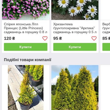
Спірея японська Літл
Хризантема
Верб
Принцес (Little Princess)
ґрунтопокривна "Арктика"
ґрун
саджанець в горщику 0.8 л
саджанець в горщику 0.5 л
садж
120
95
85
₴
₴
Купити
Купити
Подібні товари компанії