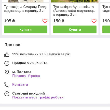
Туя західна Смарагд Голд
Туя західна Ауреоспіката
Туя 
саджанець в горщику 2 л
(Aureospicata) саджанець
садж
в горщику 2 л
195
150
190
₴
₴
Купити
Купити
Про нас
99% позитивних з 160 відгуків за рік
Працює з 28.05.2013
м. Полтава
Полтава, Україна
Контакти
Сьогодні вихідний
Показати весь графік роботи