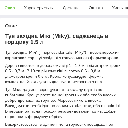
Опис
Характеристики
Доставка
Оплата
Умови п
Опис
Туя західна Мікі (Miky), саджанець в
горщику 1.5 л
Туя західна "Мікі" (Thuja occidentalis "Miky") - повільнорослий
карликовий сорт туї західної з конусовидною формою крони.
Дерево висотою в дорослому віці 1 - 1,2 м, і діаметром крони
0,5 - 0,7 м. В 10-ти річному віці висотою 0,6 - 0,8 м, і
діаметром крони 0,5 м. Крона конусовидної форми,
компактна. Хвоя лусковидна, густа, яскраво-зелена.
Туя Міккі до умов вирощування та складу грунтів не
вибаглива. Краще росте на нейтральних або слабо кислих
добре дренованих грунтах. Морозостійкість висока.
Висаджувати необхідно на сонячних ділянках, або в напівтіні.
В перший рік після посадки рекомендований полив. Добре
переносить формуючу обрізку.
Використовується в одиночних та групових посадках, при