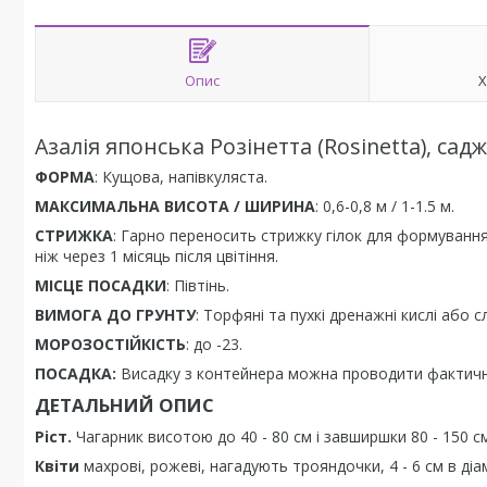
Опис
Х
Азалія японська Розінетта (Rosinetta), сад
ФОРМА
: Кущова, напівкуляста.
МАКСИМАЛЬНА ВИСОТА / ШИРИНА
: 0,6-0,8 м / 1-1.5 м.
СТРИЖКА
: Гарно переносить стрижку гілок для формування
ніж через 1 місяць після цвітіння.
МІСЦЕ ПОСАДКИ
: Півтінь.
ВИМОГА ДО ГРУНТУ
: Торфяні та пухкі дренажні кислі або с
МОРОЗОСТІЙКІСТЬ
: до -23.
ПОСАДКА:
Висадку з контейнера можна проводити фактично 
ДЕТАЛЬНИЙ ОПИС
Ріст.
Чагарник висотою до 40 - 80 см і завширшки 80 - 150 см
Квіти
махрові, рожеві, нагадують трояндочки, 4 - 6 см в діа