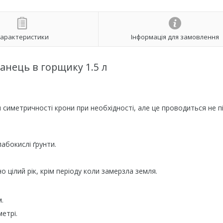
арактеристики
Інформація для замовлення
жанець в горщику 1.5 л
 симетричності крони при необхідності, але це проводиться не п
лабокислі ґрунти.
цілий рік, крім періоду коли замерзла земля.
.
метрі.