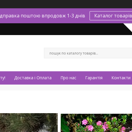
ідправка поштою впродовж 1-3 днів
Каталог товарі
ту!
Доставка і Оплата
Про нас
Гарантія
Контакти