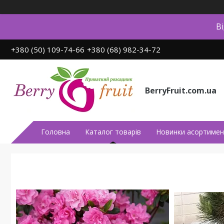
В
+380 (50) 109-74-66
+380 (68) 982-34-72
BerryFruit.com.ua
Головна
Каталог товарів
Новинки асортимен