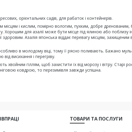
ресових, орієнтальних садів, для рабаток і контейнерів.
им місцям і кислим, помірно вологим, пухким, добре дренованим,
ту. Хорошим для азалії може бути місце під ялиною або поблизу 
ї здоровим. Азалія японська віддає перевагу місцям, захищеним в
особливо в молодому віці, тому її рясно поливають. Бажано мул
 від висихання і перегріву.
ть хвойним гіллям, щоб захистити їх від морозу і вітру. Старі р
сніговою ковдрою, то перезимівля завжди успішна.
ІВПРАЦІ
ТОВАРИ ТА ПОСЛУГИ