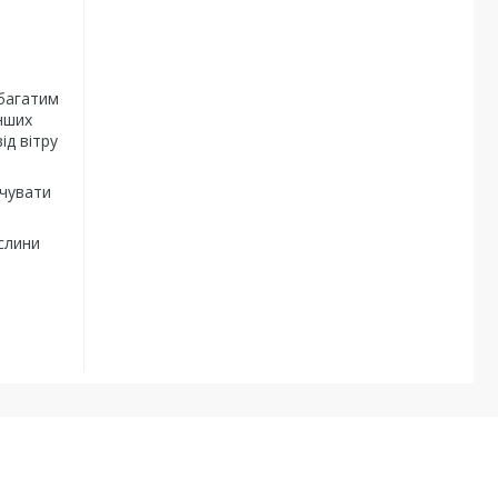
 багатим
інших
ід вітру
ьчувати
ослини