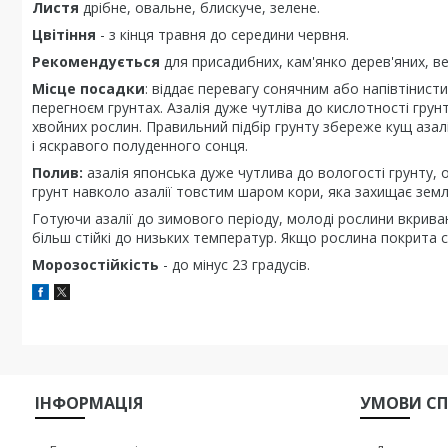
Листя
дрібне, овальне, блискуче, зелене.
Цвітіння
- з кінця травня до середини червня.
Рекомендується
для присадибних, кам'янко дерев'яних, ве
Місце посадки
: віддає перевагу сонячним або напівтінист
перегноєм грунтах. Азалія дуже чутліва до кислотності грун
хвойних рослин. Правильний підбір грунту збереже кущ азалі
і яскравого полуденного сонця.
Полив:
азалія японська дуже чутлива до вологості грунту, 
грунт навколо азалії товстим шаром кори, яка захищає землю
Готуючи азалії до зимового періоду, молоді рослини вкриваю
більш стійкі до низьких температур. Якщо рослина покрита 
Морозостійкість
- до мінус 23 градусів.
ІНФОРМАЦІЯ
УМОВИ СП