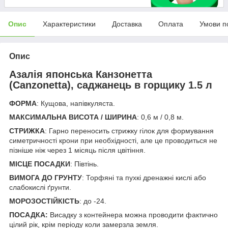
Опис
Характеристики
Доставка
Оплата
Умови п
Опис
Азалія японська Канзонетта
(Canzonetta), саджанець в горщику 1.5 л
ФОРМА
: Кущова, напівкуляста.
МАКСИМАЛЬНА ВИСОТА / ШИРИНА
: 0,6 м / 0,8 м.
СТРИЖКА
: Гарно переносить стрижку гілок для формування
симетричності крони при необхідності, але це проводиться не
пізніше ніж через 1 місяць після цвітіння.
МІСЦЕ ПОСАДКИ
: Півтінь.
ВИМОГА ДО ГРУНТУ
: Торфяні та пухкі дренажні кислі або
слабокислі ґрунти.
МОРОЗОСТІЙКІСТЬ
: до -24.
ПОСАДКА:
Висадку з контейнера можна проводити фактично
цілий рік, крім періоду коли замерзла земля.