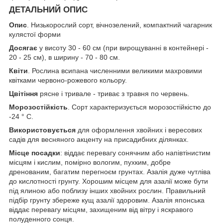
ДЕТАЛЬНИЙ ОПИС
Опис
. Низькорослий сорт, вічнозелений, компактний чагарник
кулястої форми
Досягає
у висоту 30 - 60 см (при вирощуванні в контейнері -
20 - 25 см), в ширину - 70 - 80 см.
Квіти
. Рослина всипана численними великими махровими
квітками червоно-рожевого кольору.
Цвітіння
рясне і тривале - триває з травня по червень.
Морозостійкість
. Сорт характеризується морозостійкістю до
-24 ° С.
Використовується
для оформлення хвойних і вересових
садів для весняного акценту на присадибних ділянках.
Місце посадки
: віддає перевагу сонячним або напівтінистим
місцям і кислим, помірно вологим, пухким, добре
дренованим, багатим перегноєм грунтах. Азалія дуже чутліва
до кислотності грунту. Хорошим місцем для азалії може бути
під ялиною або поблизу інших хвойних рослин. Правильний
підбір грунту збереже кущ азалії здоровим. Азалія японська
віддає перевагу місцям, захищеним від вітру і яскравого
полуденного сонця.