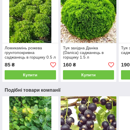
Ломикамінь рожева
Туя західна Даніка
Туя 
грунтопокривна
(Danica) саджанець в
садж
саджанець в горщику 0.5 л
горщику 1.5 л
85
160
190
₴
₴
Купити
Купити
Подібні товари компанії