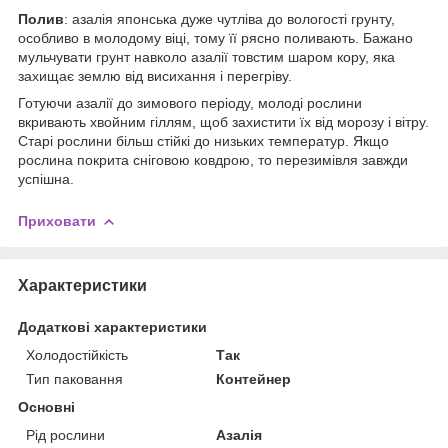
Полив
: азалія японська дуже чутліва до вологості грунту,
особливо в молодому віці, тому її рясно поливають. Бажано
мульчувати грунт навколо азалії товстим шаром кору, яка
захищає землю від висихання і перегріву.
Готуючи азалії до зимового періоду, молоді рослини
вкривають хвойним гіллям, щоб захистити їх від морозу і вітру.
Старі рослини більш стійкі до низьких температур. Якщо
рослина покрита сніговою ковдрою, то перезимівля завжди
успішна.
Приховати
Характеристики
Додаткові характеристики
Холодостійкість
Так
Тип паковання
Контейнер
Основні
Рід рослини
Азалія