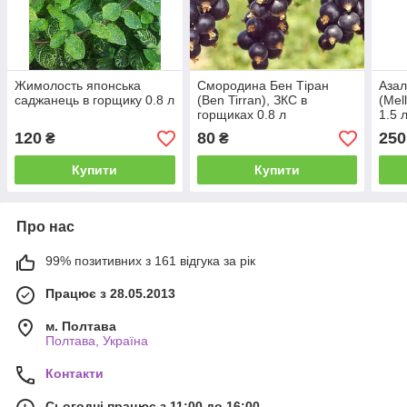
Жимолость японська
Смородина Бен Тіран
Азал
саджанець в горщику 0.8 л
(Ben Tirran), ЗКС в
(Mel
горщиках 0.8 л
1.5 
120
80
250
₴
₴
Купити
Купити
Про нас
99% позитивних з 161 відгука за рік
Працює з 28.05.2013
м. Полтава
Полтава, Україна
Контакти
Сьогодні працює з 11:00 до 16:00