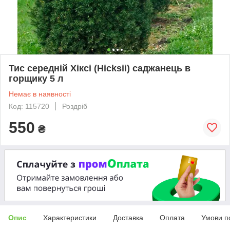
Тис середній Хіксі (Hicksii) саджанець в
горщику 5 л
Немає в наявності
Код: 115720
Роздріб
550
₴
Опис
Характеристики
Доставка
Оплата
Умови п