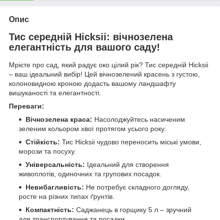
Опис
Тис середній Hicksii: вічнозелена
елегантність для вашого саду!
Мрієте про сад, який радує око цілий рік? Тис середній Hicksii
– ваш ідеальний вибір! Цей вічнозелений красень з густою,
колоновидною кроною додасть вашому ландшафту
вишуканості та елегантності.
Переваги:
Вічнозелена краса:
Насолоджуйтесь насиченим
зеленим кольором хвої протягом усього року.
Стійкість:
Тис Hicksii чудово переносить міські умови,
морози та посуху.
Універсальність:
Ідеальний для створення
живоплотів, одиночних та групових посадок.
Невибагливість:
Не потребує складного догляду,
росте на різних типах ґрунтів.
Компактність:
Саджанець в горщику 5 л – зручний
для транспортування та посадки.