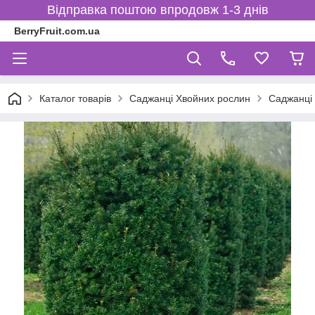
Відправка поштою впродовж 1-3 днів
BerryFruit.com.ua
Каталог товарів
Саджанці Хвойних рослин
Саджанці