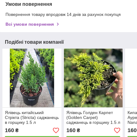
Умови повернення
Повернення товару впродовж 14 днів за рахунок покупця
Всі умови повернення
Подібні товари компанії
Ялівець китайський
Ялівець Голден Карпет
Кипа
Стрікта (Stricta) саджанець
(Golden Сarpet)
Ауре
в горщику 1.5 л
саджанець в горщику 1.5 л
Nana
горщ
160
160
160
₴
₴