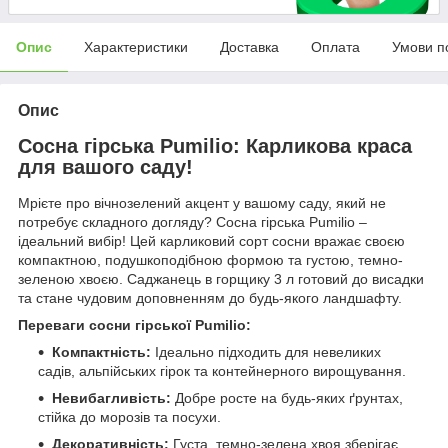
Опис
Характеристики
Доставка
Оплата
Умови п
Опис
Сосна гірська Pumilio: Карликова краса
для вашого саду!
Мрієте про вічнозелений акцент у вашому саду, який не
потребує складного догляду? Сосна гірська Pumilio –
ідеальний вибір! Цей карликовий сорт сосни вражає своєю
компактною, подушкоподібною формою та густою, темно-
зеленою хвоєю. Саджанець в горщику 3 л готовий до висадки
та стане чудовим доповненням до будь-якого ландшафту.
Переваги сосни гірської Pumilio:
Компактність:
Ідеально підходить для невеликих
садів, альпійських гірок та контейнерного вирощування.
Невибагливість:
Добре росте на будь-яких ґрунтах,
стійка до морозів та посухи.
Декоративність:
Густа, темно-зелена хвоя зберігає