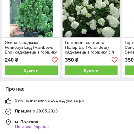
Ялина канадська
Гортензія волотиста
Горт
Рейнбоуз Енд (Rainbows
Полар Бір (Polar Bear)
Сенс
End) саджанець в горщику
саджанець в горщику 3 л
Sens
2 л
горщ
240
350
350
₴
₴
Купити
Купити
Про нас
99% позитивних з 161 відгука за рік
Працює з 28.05.2013
м. Полтава
Полтава, Україна