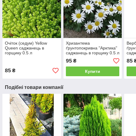
Очіток (седум) Yellow
Хризантема
Верб
Queen саджанець в
ґрунтопокривна "Арктика"
ґрун
горщику 0.5 л
саджанець в горщику 0.5 л
садж
95
85
₴
85
₴
Купити
Подібні товари компанії