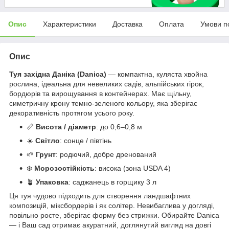
Опис
Характеристики
Доставка
Оплата
Умови п
Опис
Туя західна Даніка (Danica)
— компактна, куляста хвойна
рослина, ідеальна для невеликих садів, альпійських гірок,
бордюрів та вирощування в контейнерах. Має щільну,
симетричну крону темно-зеленого кольору, яка зберігає
декоративність протягом усього року.
📏
Висота / діаметр
: до 0,6–0,8 м
☀️
Світло
: сонце / півтінь
🌱
Грунт
: родючий, добре дренований
❄️
Морозостійкість
: висока (зона USDA 4)
🪴
Упаковка
: саджанець в горщику 3 л
Ця туя чудово підходить для створення ландшафтних
композицій, міксбордерів і як солітер. Невибаглива у догляді,
повільно росте, зберігає форму без стрижки. Обирайте Danica
— і Ваш сад отримає акуратний, доглянутий вигляд на довгі