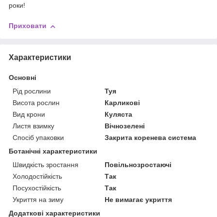
роки!
Приховати
Характеристики
Основні
Рід рослини
Туя
Висота рослин
Карликові
Вид крони
Куляста
Листя взимку
Вічнозелені
Спосіб упаковки
Закрита коренева система
Ботанічні характеристики
Швидкість зростання
Повільнозростаючі
Холодостійкість
Так
Посухостійкість
Так
Укриття на зиму
Не вимагає укриття
Додаткові характеристики