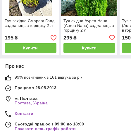
Туя західна Смарагд Голд
Туя східна Ауреа Нана
Туя 
саджанець в горщику 2 л
(Aurea Nana) саджанець в
(Aur
горщику 2 л
в го
195
295
150
₴
₴
Купити
Купити
Про нас
99% позитивних з 161 відгука за рік
Працює з 28.05.2013
м. Полтава
Полтава, Україна
Контакти
Сьогодні працює з 09:00 до 18:00
Показати весь графік роботи