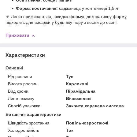
Освітлення:
сонце / півтінь
Форма постачання:
саджанець у контейнері 1,5 л
🔸 Легко приживається, швидко формує декоративну форму,
підходить для висадки у будь-яку пору з весни до осені.
Приховати
Характеристики
Основні
Рід рослини
Туя
Висота рослин
Карликові
Вид крони
Пірамідальна
Листя взимку
Вічнозелені
Спосіб упаковки
Закрита коренева система
Ботанічні характеристики
Швидкість зростання
Повільнозростаючі
Холодостійкість
Так