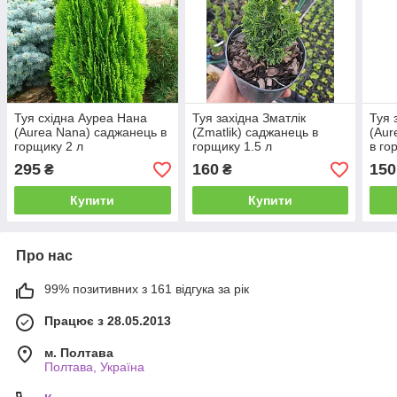
Туя східна Ауреа Нана
Туя західна Зматлік
Туя 
(Aurea Nana) саджанець в
(Zmatlik) саджанець в
(Aur
горщику 2 л
горщику 1.5 л
в го
295
160
150
₴
₴
Купити
Купити
Про нас
99% позитивних з 161 відгука за рік
Працює з 28.05.2013
м. Полтава
Полтава, Україна