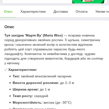
Опис
Характеристики
Доставка
Оплата
Умови п
Опис
Туя західна ‘Марія Ву’ (Maria Woo)
— яскрава новинка
серед декоративних хвойних рослин. Її щільна, симетрична
крона і насичено-зелений колір із золотистим відтінком
роблять цей сорт справжньою окрасою будь-якого
ландшафту. Компактна та невибаглива у догляді, чудово
підходить для створення живоплотів, бордюрів або як солітер
у квітнику.
✅
Характеристики:
Тип:
хвойний вічнозелений чагарник
Висота дорослої рослини:
до 2–3 м
Ширина крони:
до 1 м
Темп росту:
середній
Морозостійкість:
висока (до -30°C)