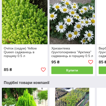
Очіток (седум) Yellow
Хризантема
Верб
Queen саджанець в
ґрунтопокривна "Арктика"
ґрун
горщику 0.5 л
саджанець в горщику 0.5 л
садж
95
85
₴
85
₴
Купити
Подібні товари компанії