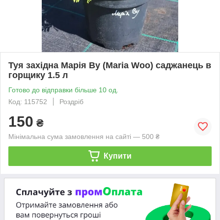
Туя західна Марія Ву (Maria Woo) саджанець в
горщику 1.5 л
Готово до відправки більше 10 од.
Код: 115752
Роздріб
150
₴
Мінімальна сума замовлення на сайті — 500 ₴
Купити