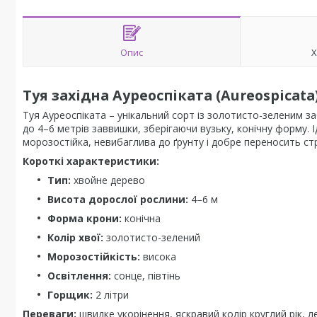
Опис
Х
Туя західна Ауреоспіката (Aureospicata
Туя Ауреоспіката – унікальний сорт із золотисто-зеленим з
до 4–6 метрів заввишки, зберігаючи вузьку, конічну форму. 
морозостійка, невибаглива до ґрунту і добре переносить ст
Короткі характеристики:
Тип:
хвойне дерево
Висота дорослої рослини:
4–6 м
Форма крони:
конічна
Колір хвої:
золотисто-зелений
Морозостійкість:
висока
Освітлення:
сонце, півтінь
Горщик:
2 літри
Переваги:
швидке укорінення, яскравий колір круглий рік, л