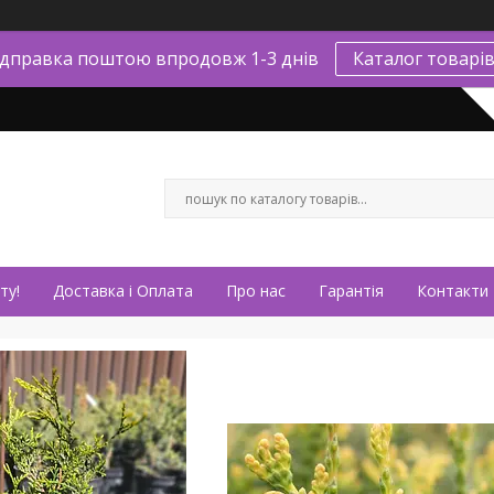
ідправка поштою впродовж 1-3 днів
Каталог товарі
ту!
Доставка і Оплата
Про нас
Гарантія
Контакти