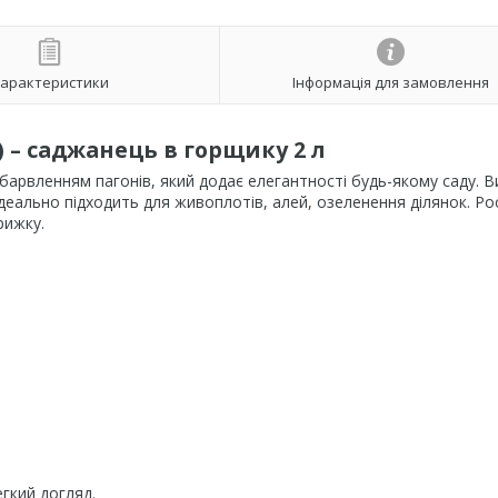
арактеристики
Інформація для замовлення
) – саджанець в горщику 2 л
абарвленням пагонів, який додає елегантності будь-якому саду. 
Ідеально підходить для живоплотів, алей, озеленення ділянок. Р
рижку.
егкий догляд.