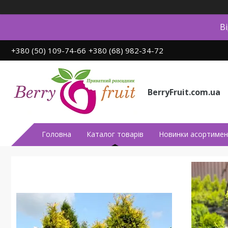
В
+380 (50) 109-74-66
+380 (68) 982-34-72
BerryFruit.com.ua
Головна
Каталог товарів
Новинки асортимен