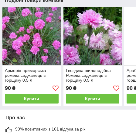
Подібні товари компанії
Армерія приморська
Гвоздика шилоподібна
Араб
рожева саджанець в
Рожева саджанець в
роже
горщику 0.5 л
горщику 0.5 л
горщ
90
90
90
₴
₴
Купити
Купити
Про нас
99% позитивних з 161 відгука за рік