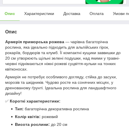
Опис
Характеристики
Доставка
Оплата
Умови п
Опис
Армерія приморська рожева
— чарівна багаторічна
рослина, яка ідеально підходить для альпійських гірок,
рокаріїв, бордюрів та клумб. Її компактні кущики заввишки до
20 см утворюють щільні зелені подушки, над якими у травні-
червні піднімаються ніжні рожеві суцвіття-кульки на тонких
квітконосах.
Армерія не потребує особливого догляду, стійка до засухи,
морозів та шкідників. Чудово росте на сонячних місцях, у
дренованому ґрунті. Ідеальна рослина для ландшафтного
дизайну!
✅
Короткі характеристики:
Тип:
багаторічна декоративна рослина
Колір квітів:
рожевий
Висота рослини:
до 20 см