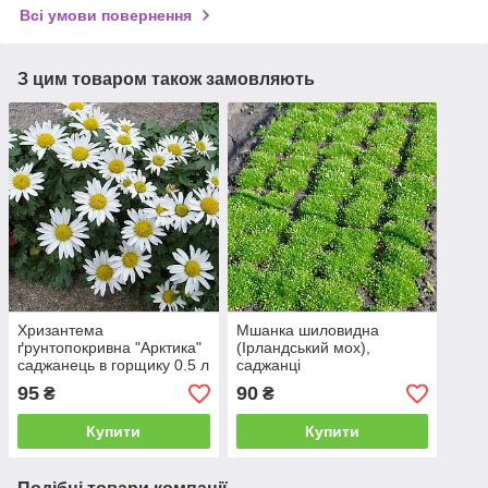
Всі умови повернення
З цим товаром також замовляють
Хризантема
Мшанка шиловидна
ґрунтопокривна "Арктика"
(Ірландський мох),
саджанець в горщику 0.5 л
саджанці
95
90
₴
₴
Купити
Купити