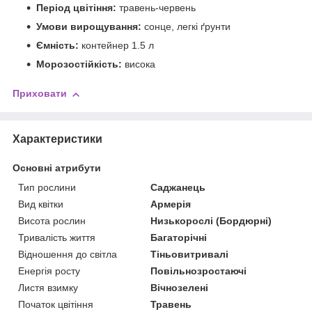
Період цвітіння:
травень-червень
Умови вирощування:
сонце, легкі ґрунти
Ємність:
контейнер 1.5 л
Морозостійкість:
висока
Приховати
Характеристики
Основні атрибути
Тип рослини
Саджанець
Вид квітки
Армерія
Висота рослин
Низькорослі (Бордюрні)
Тривалість життя
Багаторічні
Відношення до світла
Тіньовитривалі
Енергія росту
Повільнозростаючі
Листя взимку
Вічнозелені
Початок цвітіння
Травень