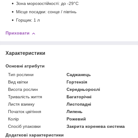
Зона морозостійкості: до -29°C
Місце посадки: сонце / півтінь
Горщик: 1 л
Приховати
Характеристики
Основні атрибути
Тип рослини
Саджанець
Вид квітки
Гортензія
Висота рослин
Середньорослі
Тривалість життя
Багаторічні
Листя взимку
Листопадні
Початок цвітіння
Липень
Колір
Рожевий
Спосіб упаковки
Закрита коренева система
Додаткові характеристики