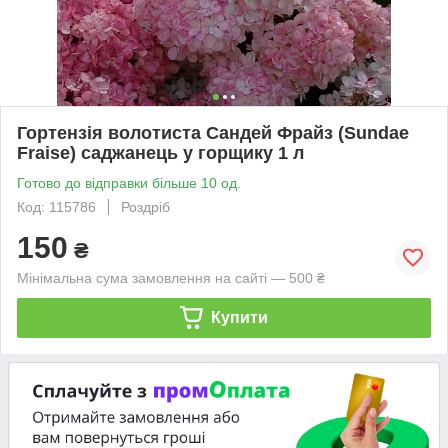
Гортензія волотиста Сандей Фрайз (Sundae
Fraise) саджанець у горщику 1 л
Готово до відправки більше 10 од.
Код: 115786
Роздріб
150
₴
Мінімальна сума замовлення на сайті — 500 ₴
Купити