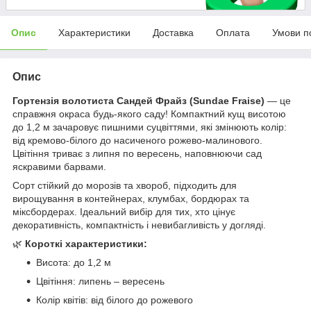
Опис
Характеристики
Доставка
Оплата
Умови п
Опис
Гортензія волотиста Сандей Фрайз (Sundae Fraise)
— це
справжня окраса будь-якого саду! Компактний кущ висотою
до 1,2 м зачаровує пишними суцвіттями, які змінюють колір:
від кремово-білого до насиченого рожево-малинового.
Цвітіння триває з липня по вересень, наповнюючи сад
яскравими барвами.
Сорт стійкий до морозів та хвороб, підходить для
вирощування в контейнерах, клумбах, бордюрах та
міксбордерах. Ідеальний вибір для тих, хто цінує
декоративність, компактність і невибагливість у догляді.
🌿
Короткі характеристики:
Висота: до 1,2 м
Цвітіння: липень – вересень
Колір квітів: від білого до рожевого