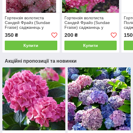
Гортензія волотиста
Гортензія волотиста
Горт
Сандей Фрайз (Sundae
Сандей Фрайз (Sundae
Полі
Fraise) саджанець у
Fraise) саджанець у
садж
горщику 3 л
горщику 1.5 л
350
200
150
₴
₴
Купити
Купити
Акційні пропозиції та новинки