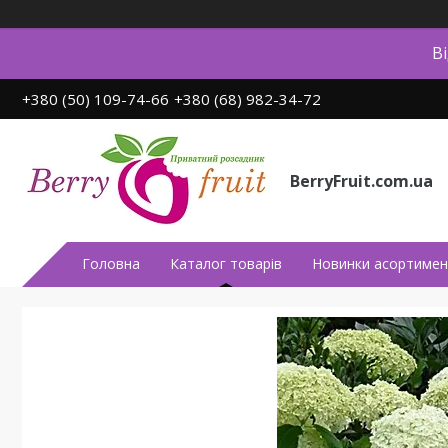
В
+380 (50) 109-74-66
+380 (68) 982-34-72
BerryFruit.com.ua
Головна
Каталог товарів
Новинки асортимен