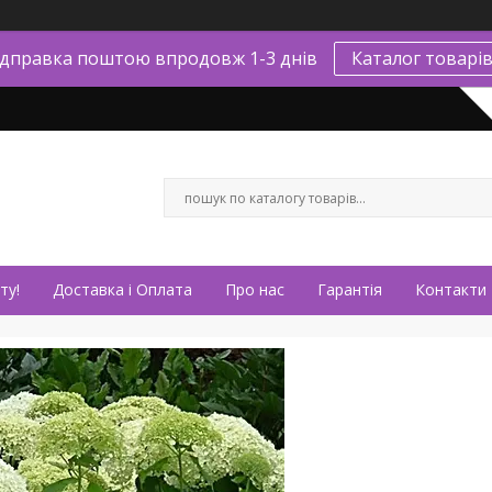
ідправка поштою впродовж 1-3 днів
Каталог товарі
ту!
Доставка і Оплата
Про нас
Гарантія
Контакти