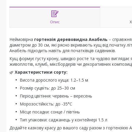
Опис
Х
Неймовірна
гортензія деревовидна Анабель
– справжня 
діаметром до 30 см, які рясно вкривають кущ від початку літ
Анабель підходить навіть для початківців садівників.
Кущ формує густу крону, швидко росте та чудово виглядає як
живоплотів, клумб, міксбордерів чи декоративних композиці
🌿
Характеристики сорту:
Висота дорослого куща: 1.2–1.5 м
Розмір суцвіть: до 25–30 см
Період цвітіння: червень – вересень
Морозостійкість: до -35°C
Місце посадки: сонце / півтінь
Тип упаковки: саджанець у контейнері 1.5 л
Додайте казкову красу до вашого саду разом з гортензією 