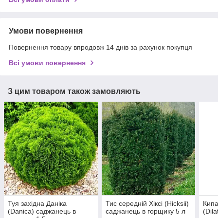
Умови повернення
Повернення товару впродовж 14 днів за рахунок покупця
Всі умови повернення
З цим товаром також замовляють
Туя західна Даніка
Тис середній Хіксі (Hicksii)
Кипа
(Danica) саджанець в
саджанець в горщику 5 л
(Dil