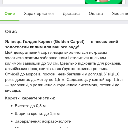
Опис
Характеристики
Доставка
Оплата
Умови п
Опис
Ялівець Голден Карпет (Golden Carpet) — вічнозелений
золотистий килим для вашого саду!
Цей декоративний сорт ялівцю вирізняється яскравим
золотисто-жовтим забарвленням і стелиться щільним
килимом заввишки до 30 см. Ідеально підходить для рокаріїв,
альпійських гірок, схилів та як ґрунтопокривна рослина.
Стійкий до морозів, посухи, невибагливий у догляді. У віці 10
років досягає діаметру до 1,5 м. Саджанець у контейнері 1.5 л
— здоровий, з розвиненою кореневою системою, готовий до
висадки.
Короткі характеристики:
Висота: до 0,3 м
Ширина крони: до 1,5 м
Забарвлення: яскраво-золоте