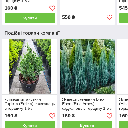
горщику 1.5 л
горщ
160
545
₴
550
₴
Купити
Подібні товари компанії
Ялівець китайський
Ялівець скельний Блю
Ялів
Стрікта (Stricta) саджанець
Еров (Blue Arrow)
(Hib
в горщику 1.5 л
саджанець в горщику 1.5 л
горщ
160
160
160
₴
₴
Купити
Купити