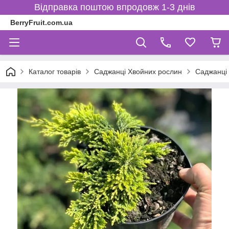
Відправка поштою впродовж 1-3 днів
BerryFruit.com.ua
Каталог товарів
Саджанці Хвойних рослин
Саджанці 