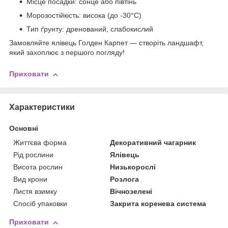
Місце посадки: сонце або півтінь
Морозостійкість: висока (до -30°C)
Тип ґрунту: дренований, слабокислий
Замовляйте ялівець Голден Карпет — створіть ландшафт,
який захоплює з першого погляду!
Приховати
Характеристики
Основні
Життєва форма
Декоративний чагарник
Рід рослини
Ялівець
Висота рослин
Низькорослі
Вид крони
Розлога
Листя взимку
Вічнозелені
Спосіб упаковки
Закрита коренева система
Приховати