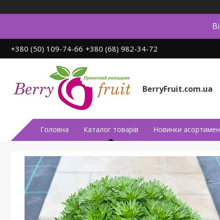
В
+380 (50) 109-74-66
+380 (68) 982-34-72
BerryFruit.com.ua
Головна
Каталог товарів
Новинки асортимен