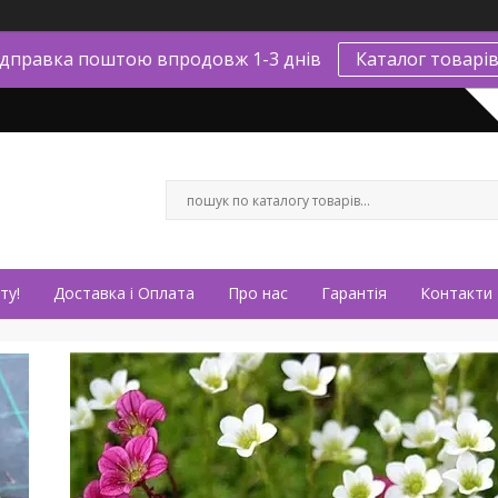
ідправка поштою впродовж 1-3 днів
Каталог товарі
ту!
Доставка і Оплата
Про нас
Гарантія
Контакти