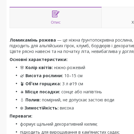
Опис
Х
Ломикамінь рожева
— це ніжна ґрунтопокривна рослина, 
підходить для альпійських гірок, клумб, бордюрів і декорати
Цвіте рясно навесні та на початку літа, невибаглива у догл
Основні характеристики:
🌸
Колір квітів:
ніжно-рожевий
🌿
Висота рослини:
10–15 см
🪴
Обʼєм горщика:
3 л ø19 см
☀️
Місце посадки:
сонце або напівтінь
💧
Полив:
помірний, не допускає застою води
❄️
Зимостійкість:
висока
Переваги:
формує щільний декоративний килим;
підходить для вирощування в кам’янистих садах;