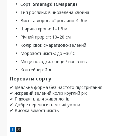
Сорт:
Smaragd (Смарагд)
Тип рослини: вічнозелена хвойна
Висота дорослої рослини: 4–6 м
Ширина крони: 1–1,8 м
Річний приріст: 10–20 см
Колір хвої: смарагдово-зелений
Морозостійкість: до −30°C
Місце посадки: сонце / напівтінь
Контейнер:
2 л
Переваги сорту
✔ Ідеальна форма без частого підстригання
✔ Яскравий зелений колір круглий рік
✔ Підходить для живоплотів
✔ Добре переносить міські умови
✔ Висока зимостійкість