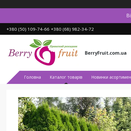
В
+380 (50) 109-74-66
+380 (68) 982-34-72
BerryFruit.com.ua
Головна
Каталог товарів
Новинки асортимен