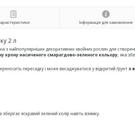
арактеристики
Інформація для замовлення
ку 2 л
а з найпопулярніших декоративних хвойних рослин для створен
ну крону насиченого смарагдово-зеленого кольору
, яка зб
переносить пересадку і може висаджуватися у відкритий ґрунт
з 
 зберігає яскравий зелений колір навіть взимку.