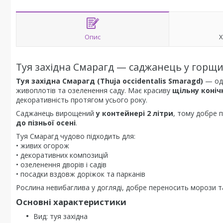
Опис
Х
Туя західна Смарагд — саджанець у горщи
Туя західна Смарагд (Thuja occidentalis Smaragd)
— одн
живоплотів та озеленення саду. Має красиву
щільну коніч
декоративність протягом усього року.
Саджанець вирощений
у контейнері 2 літри
, тому добре 
до пізньої осені
.
Туя Смарагд чудово підходить для:
• живих огорож
• декоративних композицій
• озеленення дворів і садів
• посадки вздовж доріжок та парканів
Рослина невибаглива у догляді, добре переносить морози та
Основні характеристики
Вид: туя західна