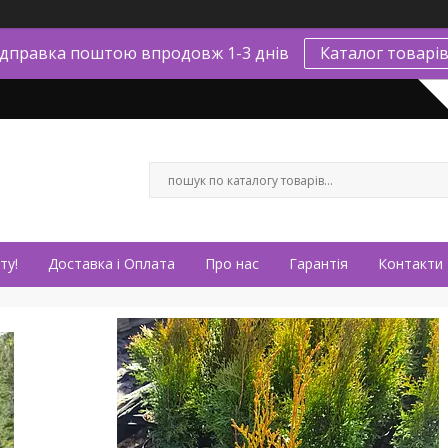
ідправка поштою впродовж 1-3 днів
Каталог товарі
ту!
Доставка і Оплата
Про нас
Гарантія
Контакти