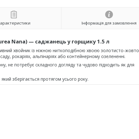
арактеристики
Інформація для замовлення
Aurea Nana) — саджанець у горщику 1.5 л
ивний хвойник із ніжною ниткоподібною хвоєю золотисто-жовто
 саду, рокаріях, альпінаріях або контейнерному озелененні.
ну, не потребує складного догляду та чудово підходить як для
 який зберігається протягом усього року.