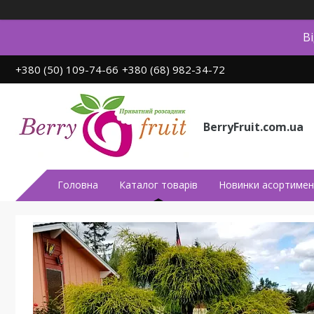
В
+380 (50) 109-74-66
+380 (68) 982-34-72
BerryFruit.com.ua
Головна
Каталог товарів
Новинки асортимен