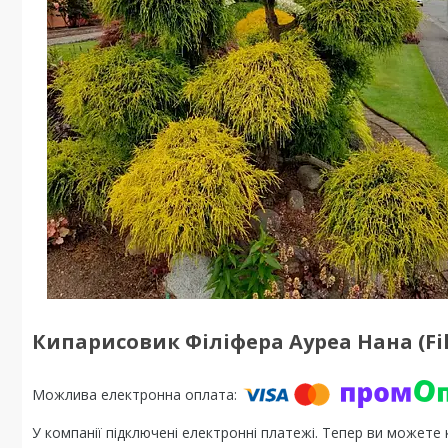
Кипарисовик Філіфера Ауреа Нана (Fil
У компанії підключені електронні платежі. Тепер ви можете