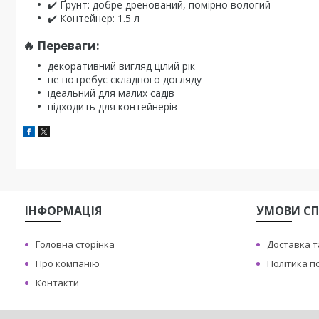
✔️ Ґрунт: добре дренований, помірно вологий
✔️ Контейнер: 1.5 л
🔥 Переваги:
декоративний вигляд цілий рік
не потребує складного догляду
ідеальний для малих садів
підходить для контейнерів
ІНФОРМАЦІЯ
УМОВИ СП
Головна сторінка
Доставка т
Про компанію
Політика п
Контакти