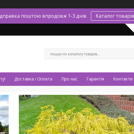
ідправка поштою впродовж 1-3 днів
Каталог товарі
ту!
Доставка і Оплата
Про нас
Гарантія
Контакти