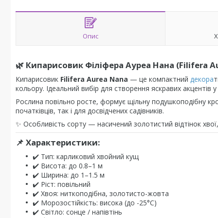
Опис
Х
🌿 Кипарисовик Філіфера Ауреа Нана (Filifera 
Кипарисовик
Filifera Aurea Nana
— це компактний
декора
т
кольору. Ідеальний вибір для створення яскравих акцентів у
Рослина повільно росте, формує щільну подушкоподібну кро
початківців, так і для досвідчених садівників.
✨ Особливість сорту — насичений золотистий відтінок хвої,
📌 Характеристики:
✔️ Тип: карликовий хвойний кущ
✔️ Висота: до 0.8–1 м
✔️ Ширина: до 1–1.5 м
✔️ Ріст: повільний
✔️ Хвоя: ниткоподібна, золотисто-жовта
✔️ Морозостійкість: висока (до -25°C)
✔️ Світло: сонце / напівтінь