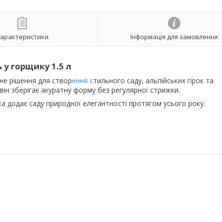
арактеристики
Інформація для замовлення
 у горщику 1.5 л
не рішення для створ
ення с
тильного саду, альпійських гірок та
 він зберігає акуратну форму без регулярної стрижки.
ка додає саду природної елегантності протягом усього року.