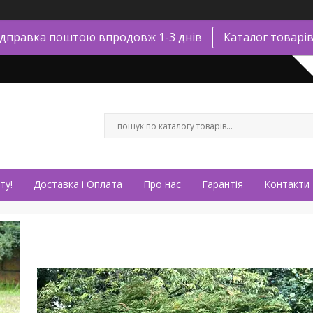
ідправка поштою впродовж 1-3 днів
Каталог товарі
ту!
Доставка і Оплата
Про нас
Гарантія
Контакти