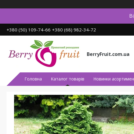
В
+380 (50) 109-74-66
+380 (68) 982-34-72
BerryFruit.com.ua
Головна
Каталог товарів
Новинки асортимен