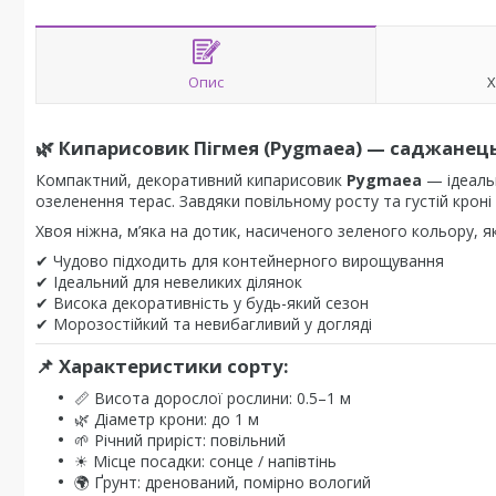
Опис
Х
🌿 Кипарисовик Пігмея (Pygmaea) — саджанець
Компактний, декоративний кипарисовик
Pygmaea
— ідеаль
озеленення терас. Завдяки повільному росту та густій кроні
Хвоя ніжна, м’яка на дотик, насиченого зеленого кольору, я
✔ Чудово підходить для контейнерного вирощування
✔ Ідеальний для невеликих ділянок
✔ Висока декоративність у будь-який сезон
✔ Морозостійкий та невибагливий у догляді
📌 Характеристики сорту:
📏 Висота дорослої рослини: 0.5–1 м
🌿 Діаметр крони: до 1 м
🌱 Річний приріст: повільний
☀ Місце посадки: сонце / напівтінь
🌍 Ґрунт: дренований, помірно вологий