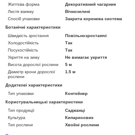
Життєва форма
Декоративний чагарник
Листя взимку
Вічнозелені
Спосіб упаковки
Закрита коренева система
Ботанічні характеристики
Швидкість зростання
Повільнозростаючі
Холодостійкість
Так
Посухостійкість
Так
Укриття на зиму
Не вимагає укриття
Висота дорослої рослини
5 м
Діаметр крони дорослої
1.5 м
рослини
Додаткові характеристики
Тип упаковки
Контейнер
Користувальницькі характеристики
Тип продукції
Саджанці
Культура
Кипарисовик
Тип рослини
Хвойні рослини