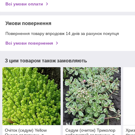
Всі умови оплати
Умови повернення
Повернення товару впродовж 14 днів за рахунок покупця
Всі умови повернення
З цим товаром також замовляють
Очіток (седум) Yellow
Седум (очиток) Триколор
Хри