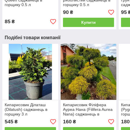
Queen саджанець в
ряболистий саджанець в
ґрун
горщику 0.5 л
горщику 0.5 л
садж
90
95
₴
85
₴
Купити
Подібні товари компанії
Кипарисовик Ділаташ
Кипарисовик Філіфера
Кипа
(Dilatush) саджанець в
Ауреа Нана (Filifera Aurea
(Pyg
горщику 3 л
Nana) саджанець в
горщ
горщику 1.5 л
545
160
180
₴
₴