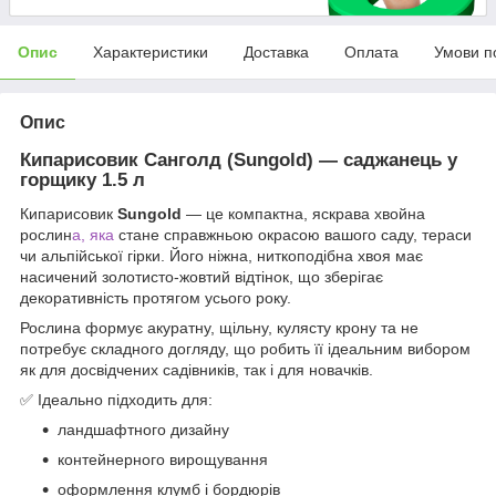
Опис
Характеристики
Доставка
Оплата
Умови п
Опис
Кипарисовик Санголд (Sungold) — саджанець у
горщику 1.5 л
Кипарисовик
Sungold
— це компактна, яскрава хвойна
рослин
а, яка
стане справжньою окрасою вашого саду, тераси
чи альпійської гірки. Його ніжна, ниткоподібна хвоя має
насичений золотисто-жовтий відтінок, що зберігає
декоративність протягом усього року.
Рослина формує акуратну, щільну, кулясту крону та не
потребує складного догляду, що робить її ідеальним вибором
як для досвідчених садівників, так і для новачків.
✅ Ідеально підходить для:
ландшафтного дизайну
контейнерного вирощування
оформлення клумб і бордюрів