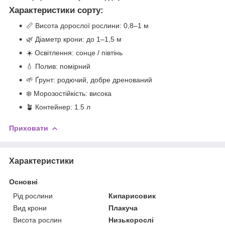
Характеристики сорту:
📏 Висота дорослої рослини: 0,8–1 м
🌿 Діаметр крони: до 1–1,5 м
☀️ Освітлення: сонце / півтінь
💧 Полив: помірний
🌱 Ґрунт: родючий, добре дренований
❄️ Морозостійкість: висока
🪴 Контейнер: 1.5 л
Приховати
Характеристики
Основні
Рід рослини
Кипарисовик
Вид крони
Плакуча
Висота рослин
Низькорослі