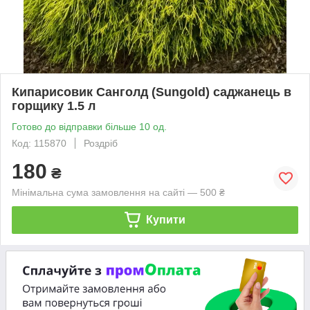
Кипарисовик Санголд (Sungold) саджанець в
горщику 1.5 л
Готово до відправки більше 10 од.
Код: 115870
Роздріб
180
₴
Мінімальна сума замовлення на сайті — 500 ₴
Купити