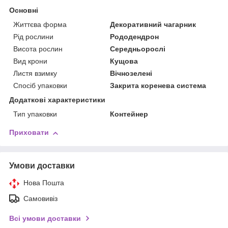
Основні
Життєва форма
Декоративний чагарник
Рід рослини
Рододендрон
Висота рослин
Середньорослі
Вид крони
Кущова
Листя взимку
Вічнозелені
Спосіб упаковки
Закрита коренева система
Додаткові характеристики
Тип упаковки
Контейнер
Приховати
Умови доставки
Нова Пошта
Самовивіз
Всі умови доставки