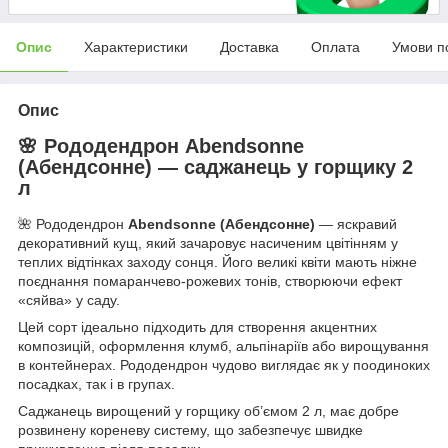
Опис
Характеристики
Доставка
Оплата
Умови п
Опис
🌸 Рододендрон Abendsonne
(Абендсонне) — саджанець у горщику 2
л
🌺 Рододендрон
Abendsonne (Абендсонне)
— яскравий
декоративний кущ, який зачаровує насиченим цвітінням у
теплих відтінках заходу сонця. Його великі квіти мають ніжне
поєднання помаранчево-рожевих тонів, створюючи ефект
«сяйва» у саду.
Цей сорт ідеально підходить для створення акцентних
композицій, оформлення клумб, альпінаріїв або вирощування
в контейнерах. Рододендрон чудово виглядає як у поодиноких
посадках, так і в групах.
Саджанець вирощений у горщику об’ємом 2 л, має добре
розвинену кореневу систему, що забезпечує швидке