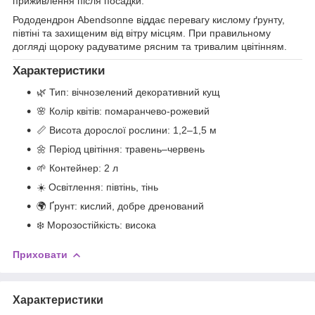
приживлення після посадки.
Рододендрон Abendsonne віддає перевагу кислому ґрунту,
півтіні та захищеним від вітру місцям. При правильному
догляді щороку радуватиме рясним та тривалим цвітінням.
Характеристики
🌿 Тип: вічнозелений декоративний кущ
🌸 Колір квітів: помаранчево-рожевий
📏 Висота дорослої рослини: 1,2–1,5 м
🌼 Період цвітіння: травень–червень
🌱 Контейнер: 2 л
☀️ Освітлення: півтінь, тінь
🌍 Ґрунт: кислий, добре дренований
❄️ Морозостійкість: висока
Приховати
Характеристики