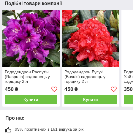
Подібні товари компанії
Рододендрон Распутін
Рододендрон Бусукі
Родо
(Rasputin) саджанець у
(Busuki) саджанець у
Уайт
горщику 2 л
горщику 2 л
садж
450
450
350
₴
₴
Купити
Купити
Про нас
99% позитивних з 161 відгука за рік