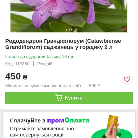
Рододендрон Грандіфлорум (Catawbiense
Grandiflorum) саджанець у горщику 2 л
Готово до відправки більше 10 од.
Код: 115880
Роздріб
450
₴
Мінімальна сума замовлення на сайті — 500 ₴
Купити