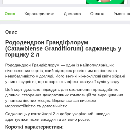
Опис
Характеристики
Доставка
Оплата
Умови п
Опис
Рододендрон Грандіфлорум
(Catawbiense Grandiflorum) саджанець у
горщику 2 л
Рододендрон Грандіфлорум — один із найпопулярніших
вічнозелених сортів, який підкорює розкішним цвітінням та
невибагливістю у догляді. Його великі ніжно-лілові квіти зібрані
у пишні суцвіття, що створюють ефект «квітучої кулі» у саду.
Цей сорт ідеально підходить для озеленення присадибних
ділянок, створення декоративних композицій та вирощування
у напівзатінених місцях. Відзначається високою
морозостійкістю та довговічністю.
Саджанець у контейнері 2 л добре укорінений, швидко
адаптується після висадки та активно росте.
Короткі характеристики: