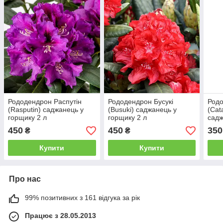
Рододендрон Распутін
Рододендрон Бусукі
Род
(Rasputin) саджанець у
(Busuki) саджанець у
(Cat
горщику 2 л
горщику 2 л
садж
450
450
350
₴
₴
Купити
Купити
Про нас
99% позитивних з 161 відгука за рік
Працює з 28.05.2013