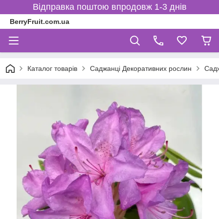
Відправка поштою впродовж 1-3 днів
BerryFruit.com.ua
Каталог товарів
Саджанці Декоративних рослин
Садж