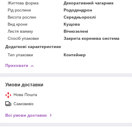
Життєва форма
Декоративний чагарник
Рід рослини
Рододендрон
Висота рослин
Середньорослі
Вид крони
Кущова
Листя взимку
Вічнозелені
Спосіб упаковки
Закрита коренева система
Додаткові характеристики
Тип упаковки
Контейнер
Приховати
Умови доставки
Нова Пошта
Самовивіз
Всі умови доставки