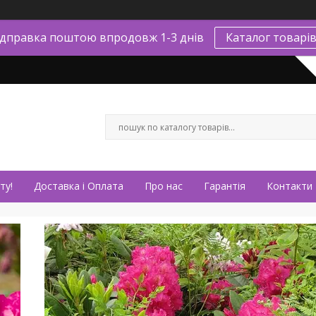
ідправка поштою впродовж 1-3 днів
Каталог товарі
ту!
Доставка і Оплата
Про нас
Гарантія
Контакти