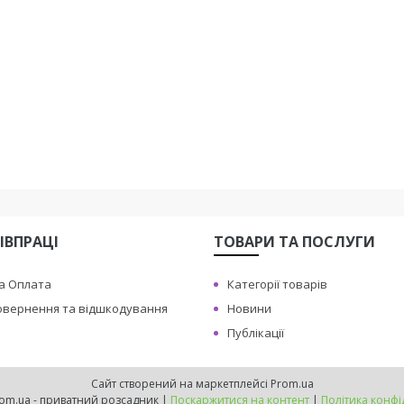
ІВПРАЦІ
ТОВАРИ ТА ПОСЛУГИ
а Оплата
Категорії товарів
овернення та відшкодування
Новини
Публікації
Сайт створений на маркетплейсі
Prom.ua
BerryFruit.com.ua - приватний розсадник |
Поскаржитися на контент
|
Політика конфі