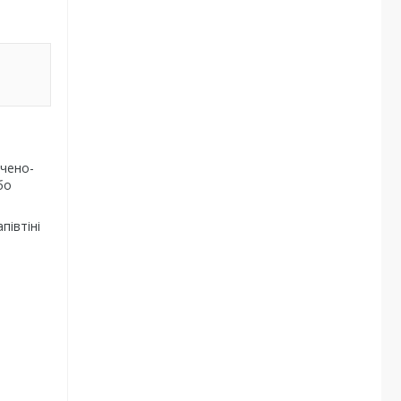
л
ичено-
бо
півтіні