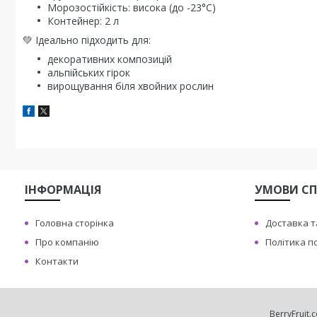
Морозостійкість: висока (до -23°C)
Контейнер: 2 л
💚 Ідеально підходить для:
декоративних композицій
альпійських гірок
вирощування біля хвойних рослин
ІНФОРМАЦІЯ
УМОВИ СП
Головна сторінка
Доставка т
Про компанію
Політика п
Контакти