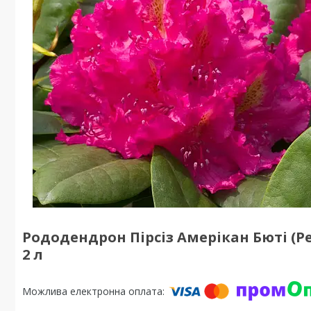
Рододендрон Пірсіз Амерікан Бюті (P
2 л