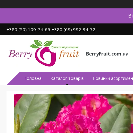
В
+380 (50) 109-74-66
+380 (68) 982-34-72
BerryFruit.com.ua
Головна
Каталог товарів
Новинки асортимен