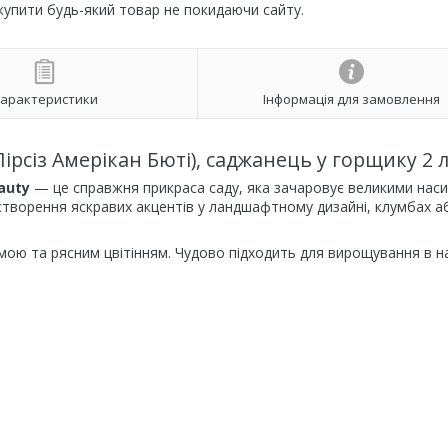
 купити будь-який товар не покидаючи сайту.
арактеристики
Інформація для замовлення
ірсіз Амерікан Бюті), саджанець у горщику 2 
auty
— це справжня прикраса саду, яка зачаровує великими нас
створення яскравих акцентів у ландшафтному дизайні, клумбах а
ою та рясним цвітінням. Чудово підходить для вирощування в на