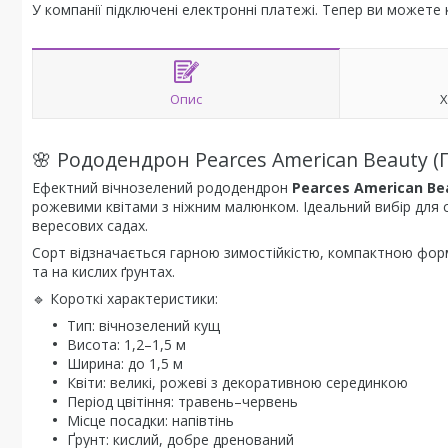
У компанії підключені електронні платежі. Тепер ви можете
Опис
Х
🌸 Рододендрон Pearces American Beauty (П
Ефектний вічнозелений рододендрон
Pearces American Be
рожевими квітами з ніжним малюнком. Ідеальний вибір для 
вересових садах.
Сорт відзначається гарною зимостійкістю, компактною форм
та на кислих ґрунтах.
🔹 Короткі характеристики:
Тип: вічнозелений кущ
Висота: 1,2–1,5 м
Ширина: до 1,5 м
Квіти: великі, рожеві з декоративною серединкою
Період цвітіння: травень–червень
Місце посадки: напівтінь
Ґрунт: кислий, добре дренований