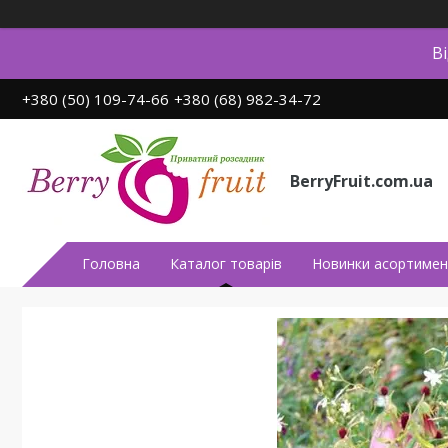
В
+380 (50) 109-74-66
+380 (68) 982-34-72
BerryFruit.com.ua
Головна
Каталог товарів
Новинки асортимен