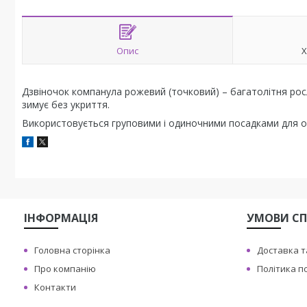
Опис
Х
Дзвіночок компанула рожевий (точковий) – багатолітня росли
зимує без укриття.
Використовується груповими і одиночними посадками для оф
ІНФОРМАЦІЯ
УМОВИ СП
Головна сторінка
Доставка т
Про компанію
Політика п
Контакти