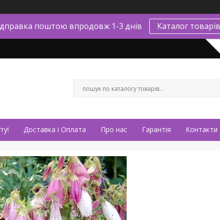
ідправка поштою впродовж 1-3 днів
Каталог товарі
ту!
Доставка і Оплата
Про нас
Гарантія
Контакти