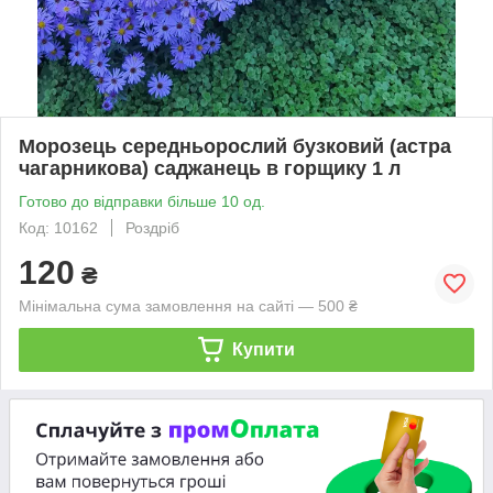
Морозець середньорослий бузковий (астра
чагарникова) саджанець в горщику 1 л
Готово до відправки більше 10 од.
Код: 10162
Роздріб
120
₴
Мінімальна сума замовлення на сайті — 500 ₴
Купити