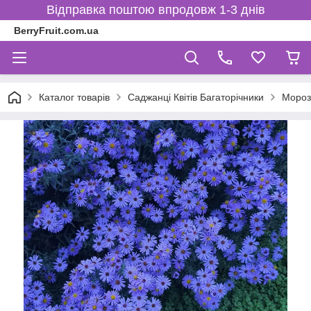
Відправка поштою впродовж 1-3 днів
BerryFruit.com.ua
Каталог товарів
Саджанці Квітів Багаторічники
Мороз