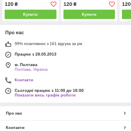
горщику 1 л
саджанець в горщику 1 л
чага
120
120
120
₴
₴
горщ
Купити
Купити
Про нас
99% позитивних з 161 відгука за рік
Працює з 28.05.2013
м. Полтава
Полтава, Україна
Контакти
Сьогодні працює з 11:00 до 16:00
Показати весь графік роботи
Про нас
Контакти