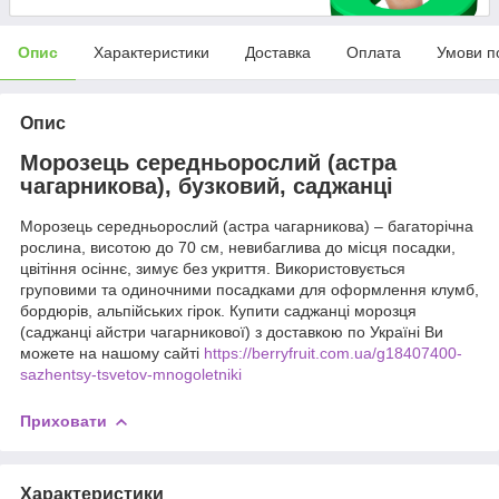
Опис
Характеристики
Доставка
Оплата
Умови п
Опис
Морозець середньорослий (астра
чагарникова), бузковий, саджанці
Морозець середньорослий (астра чагарникова) – багаторічна
рослина, висотою до 70 см, невибаглива до місця посадки,
цвітіння осіннє, зимує без укриття. Використовується
груповими та одиночними посадками для оформлення клумб,
бордюрів, альпійських гірок. Купити саджанці морозця
(саджанці айстри чагарникової) з доставкою по Україні Ви
можете на нашому сайті
https://berryfruit.com.ua/g18407400-
sazhentsy-tsvetov-mnogoletniki
Приховати
Характеристики