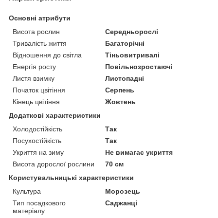
Основні атрибути
Висота рослин
Середньорослі
Тривалість життя
Багаторічні
Відношення до світла
Тіньовитривалі
Енергія росту
Повільнозростаючі
Листя взимку
Листопадні
Початок цвітіння
Серпень
Кінець цвітіння
Жовтень
Додаткові характеристики
Холодостійкість
Так
Посухостійкість
Так
Укриття на зиму
Не вимагає укриття
Висота дорослої рослини
70 см
Користувальницькі характеристики
Культура
Морозець
Тип посадкового
Саджанці
матеріалу