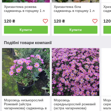
Хризантема рожева
Хризантема біла
Хриз
саджанець в горщику 1 л
саджанець в горщику 1 л
садж
120
120
120
₴
₴
Купити
Купити
Подібні товари компанії
Морозець низькорослий
Морозець
Мор
Рожевий (айстра
середньорослий рожевий
сер
чагарникова) саджанець в
(астра чагарникова)
мали