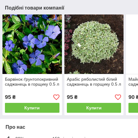
Подібні товари компанії
Барвінок ґрунтопокривний
Арабіс ряболистий білий
Май
саджанець в горщику 0.5 л
саджанець в горщику 0.5 л
садж
95
95
90
₴
₴
Купити
Купити
Про нас