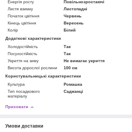
Енергія росту
Повільнозростаючі
Листя взимку
Листопадні
Початок цвітіння
Червень
Кінець цвітіння
Вересень
Колір
Білий
Додаткові характеристики
Холодостійкість
Так
Посухостійкість
Так
Укриття на зиму
Не вимагає укриття
Висота дорослої рослини
100 см
Користувальницькі характеристики
Культура
Ромашка
Тип посадкового
Саджанці
матеріалу
Приховати
Умови доставки