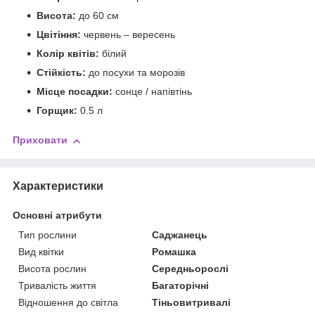
Висота:
до 60 см
Цвітіння:
червень – вересень
Колір квітів:
білий
Стійкість:
до посухи та морозів
Місце посадки:
сонце / напівтінь
Горщик:
0.5 л
Приховати
Характеристики
Основні атрибути
Тип рослини
Саджанець
Вид квітки
Ромашка
Висота рослин
Середньорослі
Тривалість життя
Багаторічні
Відношення до світла
Тіньовитривалі