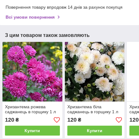
Повернення товару впродовж 14 днів за рахунок покупця
Всі умови повернення
З цим товаром також замовляють
Хризантема рожева
Хризантема біла
Хриз
саджанець в горщику 1 л
саджанець в горщику 1 л
садж
120
120
120
₴
₴
Купити
Купити