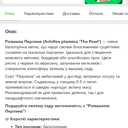
Опис
Характеристики
Доставка
Оплата
Умови п
Опис
Ромашка Перлина (Achillea ptarmica ‘The Pearl’)
— ніжна
багаторічна квітка, що чарує своїми білосніжними суцвіттями,
схожими на маленькі перлинки. Ідеальна для створення
казкового квітника, бордюрів або альпійських гірок. Цвіте
рясно з червня по вересень, залучаючи метеликів і
створюючи атмосферу затишку у вашому саду.
Сорт "Перлина" не вибагливий у догляді, витримує посуху та
зимові морози. Саджанець у горщику 0.5 л легко
приживається й швидко нарощує зелену масу.
Рекомендований як для приватних ділянок, так і для
ландшафтного озеленення.
Подаруйте своєму саду витонченість з "Ромашкою
Перлина"!
🌿
Короткі характеристики:
Тип рослини:
багаторічник