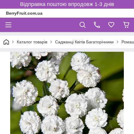
Відправка поштою впродовж 1-3 днів
BerryFruit.com.ua
Каталог товарів
Саджанці Квітів Багаторічники
Ромаш