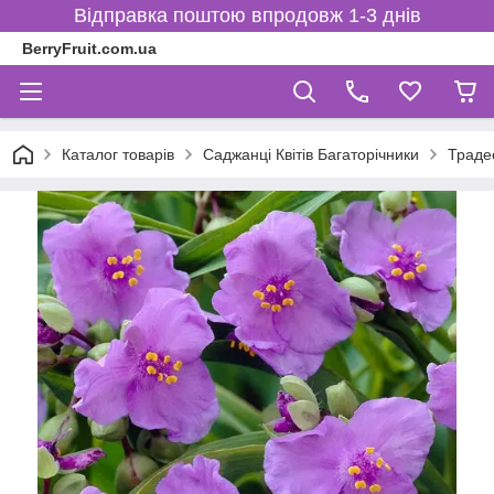
Відправка поштою впродовж 1-3 днів
BerryFruit.com.ua
Каталог товарів
Саджанці Квітів Багаторічники
Траде