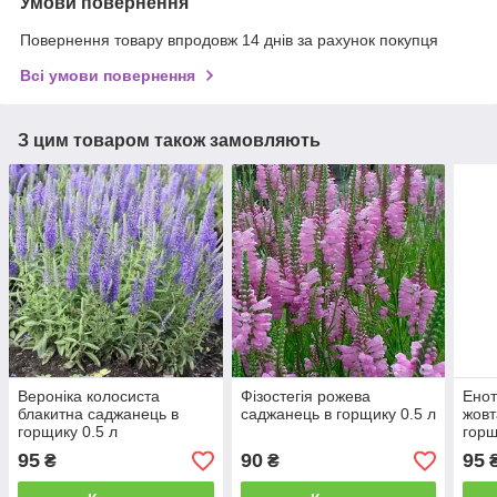
Умови повернення
Повернення товару впродовж 14 днів за рахунок покупця
Всі умови повернення
З цим товаром також замовляють
Вероніка колосиста
Фізостегія рожева
Енот
блакитна саджанець в
саджанець в горщику 0.5 л
жовт
горщику 0.5 л
горщ
95
90
95
₴
₴