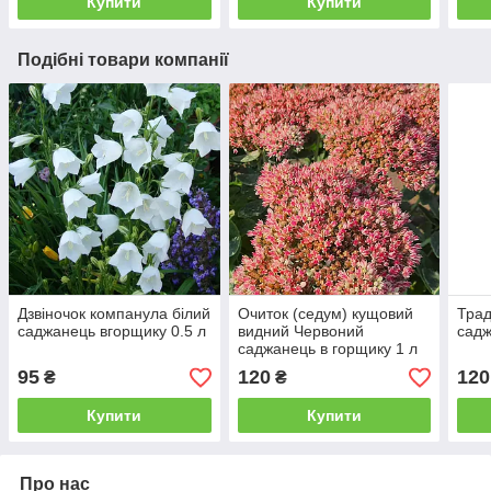
Купити
Купити
Подібні товари компанії
Дзвіночок компанула білий
Очиток (седум) кущовий
Трад
саджанець вгорщику 0.5 л
видний Червоний
садж
саджанець в горщику 1 л
95
120
120
₴
₴
Купити
Купити
Про нас