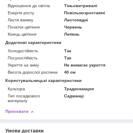
Відношення до світла
Тіньовитривалі
Енергія росту
Повільнозростаючі
Листя взимку
Листопадні
Початок цвітіння
Червень
Кінець цвітіння
Липень
Додаткові характеристики
Холодостійкість
Так
Посухостійкість
Так
Укриття на зиму
Не вимагає укриття
Висота дорослої рослини
40 см
Користувальницькі характеристики
Культура
Традисканция
Тип посадкового
Саджанці
матеріалу
Приховати
Умови доставки