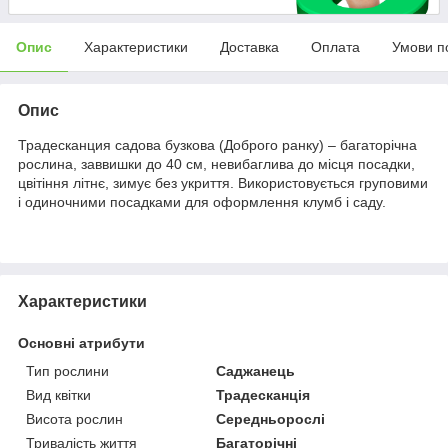
Опис
Характеристики
Доставка
Оплата
Умови п
Опис
Традесканция садова бузкова (Доброго ранку) – багаторічна
рослина, заввишки до 40 см, невибаглива до місця посадки,
цвітіння літнє, зимує без укриття. Використовується груповими
і одиночними посадками для оформлення клумб і саду.
Характеристики
Основні атрибути
Тип рослини
Саджанець
Вид квітки
Традесканція
Висота рослин
Середньорослі
Тривалість життя
Багаторічні