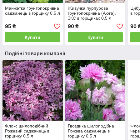
Манжетка ґрунтопокривна
Живучка пурпурова
Цибу
саджанець в горщику 0.5 л
грунтопокривна (Аюга),
в го
ЗКС в горщиках 0.5 л
95
90
90
₴
₴
Купити
Купити
Подібні товари компанії
Флокс шилоподібний
Гвоздика шилоподібна
Флок
Рожевий саджанець в
Рожева саджанець в
черв
горщику 0.5 л
горщику 0.5 л
горщ