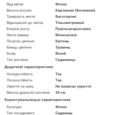
Вид квітки
Флокс
Висота рослин
Карликові (Килимові)
Тривалість життя
Багаторічні
Відношення до світла
Тіньовитривалі
Енергія росту
Повільнозростаючі
Листя взимку
Вічнозелені
Початок цвітіння
Квітень
Кінець цвітіння
Травень
Колір
Білий
Тип рослини
Саджанець
Додаткові характеристики
Холодостійкість
Так
Посухостійкість
Так
Укриття на зиму
Не вимагає укриття
Висота дорослої рослини
10 см
Користувальницькі характеристики
Культура
Флокс
Тип посадкового
Саджанці