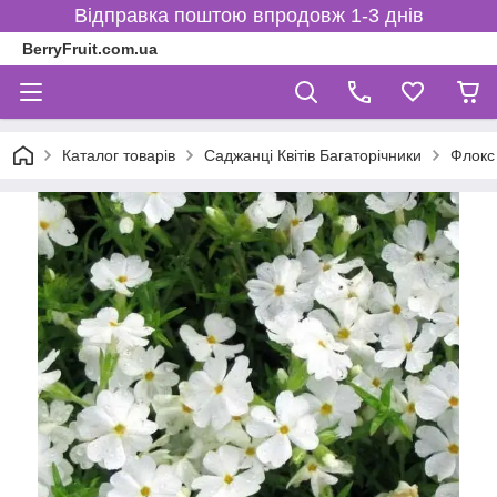
Відправка поштою впродовж 1-3 днів
BerryFruit.com.ua
Каталог товарів
Саджанці Квітів Багаторічники
Флокс