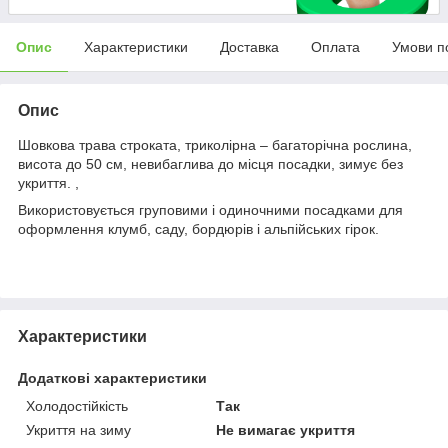
Опис
Характеристики
Доставка
Оплата
Умови п
Опис
Шовкова трава строката, триколірна – багаторічна рослина,
висота до 50 см, невибаглива до місця посадки, зимує без
укриття. ,
Використовується груповими і одиночними посадками для
оформлення клумб, саду, бордюрів і альпійських гірок.
Характеристики
Додаткові характеристики
Холодостійкість
Так
Укриття на зиму
Не вимагає укриття