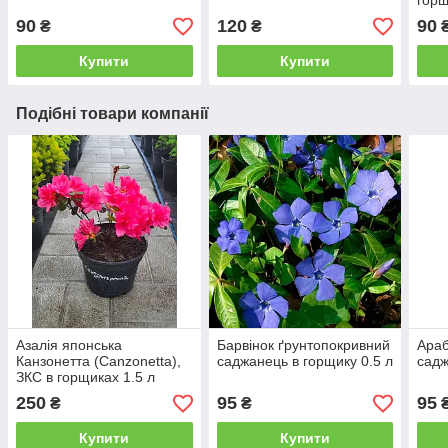
горщ
90
120
90
₴
₴
Купити
Купити
Подібні товари компанії
Азалія японська
Барвінок ґрунтопокривний
Араб
Канзонетта (Canzonetta),
саджанець в горщику 0.5 л
садж
ЗКС в горщиках 1.5 л
250
95
95
₴
₴
Купити
Купити