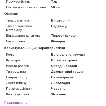
Посухостійкість
Так
Висота дорослої рослини
50 см
Основні
Тривалість життя
Багаторічні
Тип посадкового
Саджанці
матеріалу
Відношення до світла
Тіньовитривалі
Рід рослини
Фалярис
Користувальницькі характеристики
Колір
Біло-зелено-рожева
Культура
Шовкова трава
Висота рослин
Середньорослі
Тип рослини
Декоративні трави
Енергія росту
Сильнорослі
Листя взимку
Листопадні
Початок цвітіння
Червень
Кінець цвітіння
Жовтень
Приховати