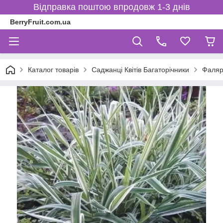
Відправка поштою впродовж 1-3 днів
BerryFruit.com.ua
Каталог товарів
Саджанці Квітів Багаторічники
Фалярі