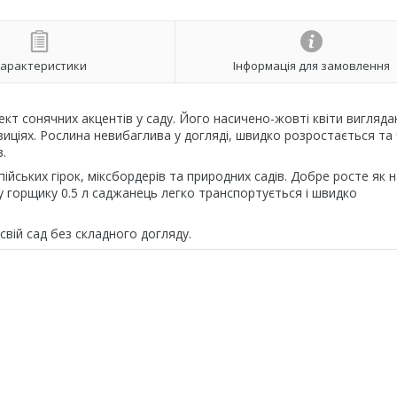
арактеристики
Інформація для замовлення
кт сонячних акцентів у саду. Його насичено-жовті квіти вигляд
зиціях. Рослина невибаглива у догляді, швидко розростається та
в.
йських гірок, міксбордерів та природних садів. Добре росте як н
ому горщику 0.5 л саджанець легко транспортується і швидко
свій сад без складного догляду.