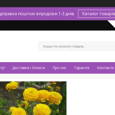
ідправка поштою впродовж 1-3 днів
Каталог товарі
ту!
Доставка і Оплата
Про нас
Гарантія
Контакти