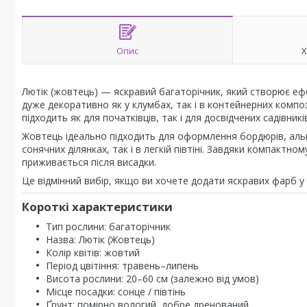
Опис
Х
Лютік (жовтець) — яскравий багаторічник, який створює ефе
дуже декоративно як у клумбах, так і в контейнерних компо
підходить як для початківців, так і для досвідчених садівникі
Жовтець ідеально підходить для оформлення бордюрів, альпі
сонячних ділянках, так і в легкій півтіні. Завдяки компактн
приживається після висадки.
Це відмінний вибір, якщо ви хочете додати яскравих фарб у 
Короткі характеристики
Тип рослини: багаторічник
Назва: Лютік (Жовтець)
Колір квітів: жовтий
Період цвітіння: травень–липень
Висота рослини: 20–60 см (залежно від умов)
Місце посадки: сонце / півтінь
Ґрунт: помірно вологий, добре дренований