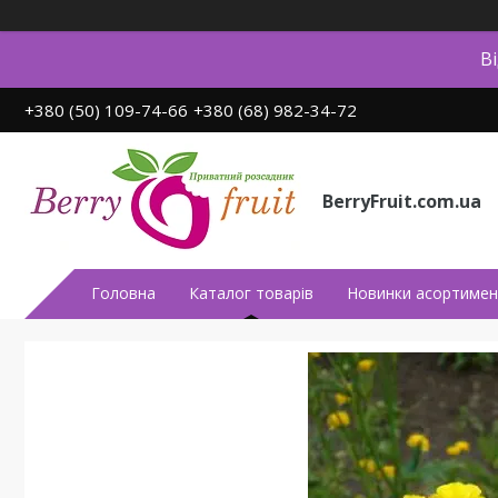
В
+380 (50) 109-74-66
+380 (68) 982-34-72
BerryFruit.com.ua
Головна
Каталог товарів
Новинки асортимен