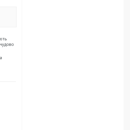
ають
 чудово
а