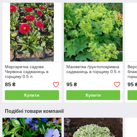
Маргаритка садова
Манжетка ґрунтопокривна
Веро
Червона саджанець в
саджанець в горщику 0.5 л
блак
горщику 0.5 л
горщ
85
95
95
₴
₴
Купити
Купити
Подібні товари компанії