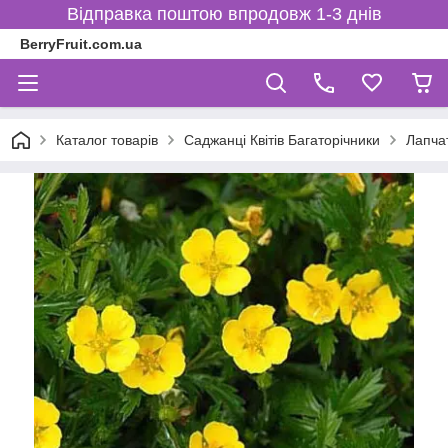
Відправка поштою впродовж 1-3 днів
BerryFruit.com.ua
Каталог товарів
Саджанці Квітів Багаторічники
Лапча