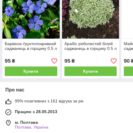
Барвінок ґрунтопокривний
Арабіс ряболистий білий
Май
саджанець в горщику 0.5 л
саджанець в горщику 0.5 л
садж
95
95
90
₴
₴
Купити
Купити
Про нас
99% позитивних з 161 відгука за рік
Працює з 28.05.2013
м. Полтава
Полтава, Україна