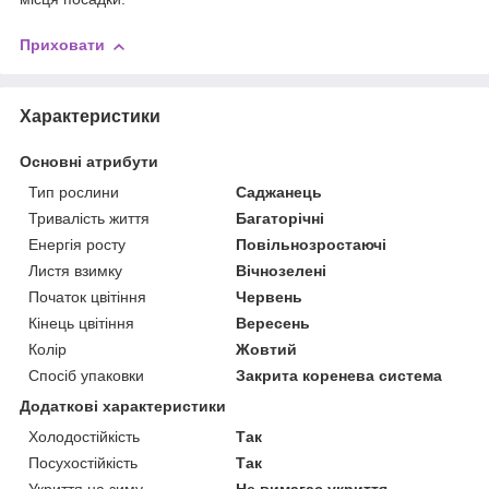
Приховати
Характеристики
Основні атрибути
Тип рослини
Саджанець
Тривалість життя
Багаторічні
Енергія росту
Повільнозростаючі
Листя взимку
Вічнозелені
Початок цвітіння
Червень
Кінець цвітіння
Вересень
Колір
Жовтий
Спосіб упаковки
Закрита коренева система
Додаткові характеристики
Холодостійкість
Так
Посухостійкість
Так