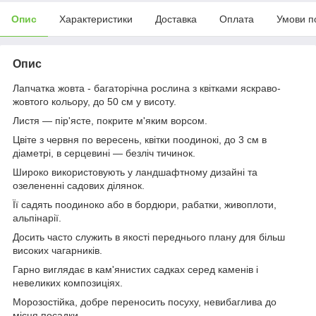
Опис
Характеристики
Доставка
Оплата
Умови п
Опис
Лапчатка жовта - багаторічна рослина з квітками яскраво-
жовтого кольору, до 50 см у висоту.
Листя — пір'ясте, покрите м'яким ворсом.
Цвіте з червня по вересень, квітки поодинокі, до 3 см в
діаметрі, в серцевині — безліч тичинок.
Широко використовують у ландшафтному дизайні та
озелененні садових ділянок.
Її садять поодиноко або в бордюри, рабатки, живоплоти,
альпінарії.
Досить часто служить в якості переднього плану для більш
високих чагарників.
Гарно виглядає в кам'янистих садках серед каменів і
невеликих композиціях.
Морозостійка, добре переносить посуху, невибаглива до
місця посадки.